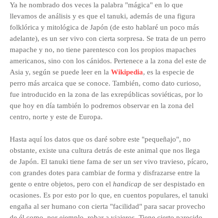
Ya he nombrado dos veces la palabra "mágica" en lo que
llevamos de análisis y es que el tanuki, además de una figura
folklórica y mitológica de Japón (de esto hablaré un poco más
adelante), es un ser vivo con cierta sorpresa. Se trata de un perro
mapache y no, no tiene parentesco con los propios mapaches
americanos, sino con los cánidos. Pertenece a la zona del este de
Asia y, según se puede leer en la
Wikipedia
, es la especie de
perro más arcaica que se conoce. También, como dato curioso,
fue introducido en la zona de las exrepúblicas soviéticas, por lo
que hoy en día también lo podremos observar en la zona del
centro, norte y este de Europa.
Hasta aquí los datos que os daré sobre este "pequeñajo", no
obstante, existe una cultura detrás de este animal que nos llega
de Japón. El tanuki tiene fama de ser un ser vivo travieso, pícaro,
con grandes dotes para cambiar de forma y disfrazarse entre la
gente o entre objetos, pero con el
handicap
de ser despistado en
ocasiones. Es por esto por lo que, en cuentos populares, el tanuki
engaña al ser humano con cierta "facilidad" para sacar provecho
de él como, por ejemplo, robar a viajeros. Tiene cierto parecido