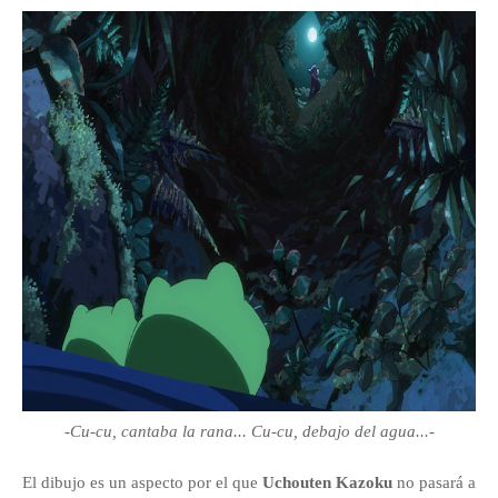
-
Cu-cu, cantaba la rana... Cu-cu, debajo del agua...-
E
l dibujo es un aspecto por el que
Uchouten Kazoku
no pasará a