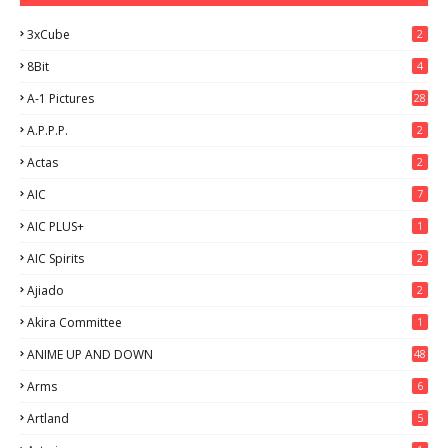
3xCube
2
8Bit
4
A-1 Pictures
28
A.P.P.P.
2
Actas
2
AIC
7
AIC PLUS+
1
AIC Spirits
2
Ajiado
2
Akira Committee
1
ANIME UP AND DOWN
48
6
Arms
6
Artland
5