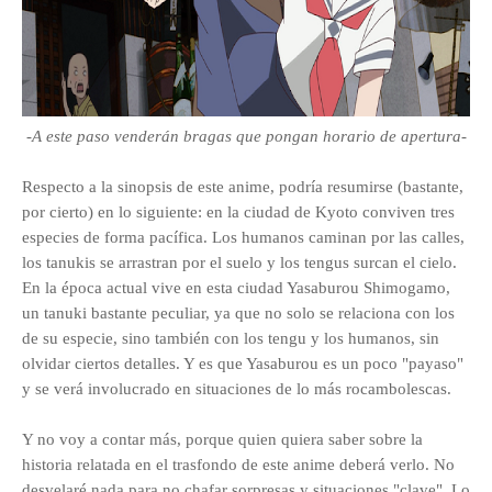
-A este paso venderán bragas que pongan horario de apertura-
R
especto a la sinopsis de este anime, podría resumirse (bastante,
por cierto) en lo siguiente: en la ciudad de Kyoto conviven tres
especies de forma pacífica. Los humanos caminan por las calles,
los tanukis se arrastran por el suelo y los tengus surcan el cielo.
En la época actual vive en esta ciudad Yasaburou Shimogamo,
un tanuki bastante peculiar, ya que no solo se relaciona con los
de su especie, sino también con los tengu y los humanos, sin
olvidar ciertos detalles. Y es que Yasaburou es un poco "payaso"
y se verá involucrado en situaciones de lo más rocambolescas.
Y no voy a contar más, porque quien quiera saber sobre la
historia relatada en el trasfondo de este anime deberá verlo. No
desvelaré nada para no chafar sorpresas y situaciones "clave". Lo