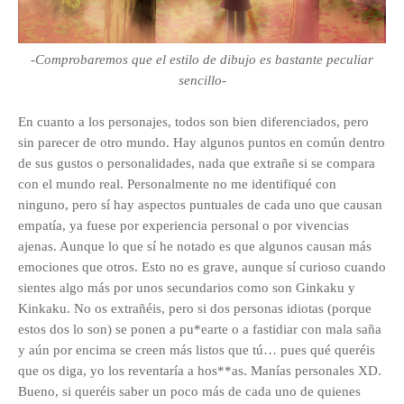
-Comprobaremos que el estilo de dibujo es bastante peculiar
sencillo-
E
n cuanto a los personajes, todos son bien diferenciados, pero
sin parecer de otro mundo. Hay algunos puntos en común dentro
de sus gustos o personalidades, nada que extrañe si se compara
con el mundo real. Personalmente no me identifiqué con
ninguno, pero sí hay aspectos puntuales de cada uno que causan
empatía, ya fuese por experiencia personal o por vivencias
ajenas. Aunque l
o que sí he notado es que algunos causan más
emociones que otros. Esto no es grave, aunque sí curioso cuando
sientes algo más por unos secundarios como son Ginkaku y
Kinkaku. No os extrañéis, pero si dos personas idiotas (porque
estos dos lo son) se ponen a pu*earte o a fastidiar con mala saña
y aún por encima se creen más listos que tú… pues qué queréis
que os diga, yo los reventaría a hos**as. Manías personales XD.
Bueno, si queréis saber un poco más de cada uno de quienes