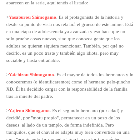
aparecen en la serie, aquí tenéis el listado:
>
Yasaburou Shimogamo
. Es el protagonista de la historia y
desde su punto de vista nos relatará el grueso de este anime. Está
en una etapa de adolescencia ya avanzada y eso hace que no
solo pruebe cosas nuevas, sino que conozca gente que los
adultos no quieren siquiera mencionar. También, por qué no
decirlo, es un poco traste y también algo idiota, pero muy
sociable y hasta entrañable.
>
Yaichirou Shimogamo
. Es el mayor de todos los hermanos y lo
conoceremos (o identificaremos) como el hermano pelo-pincho
XD. Él ha decidido cargar con la responsabilidad de la familia
tras la muerte del padre.
>
Yajirou Shimogamo
. Es el segundo hermano (por edad) y
decidió, por "motu propio", permanecer en un pozo de los
deseos, al lado de un templo, de forma indefinida. Pero
tranquilos, que el chaval se adapta muy bien convertido en una
rana "esquivando las monedas" que lanzan los transeúntes.