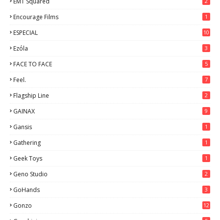
EMT Squared
2
Encourage Films
1
ESPECIAL
10
7
Ezόla
3
FACE TO FACE
5
Feel.
7
Flagship Line
2
GAINAX
9
Gansis
1
Gathering
1
Geek Toys
1
Geno Studio
2
GoHands
3
Gonzo
12