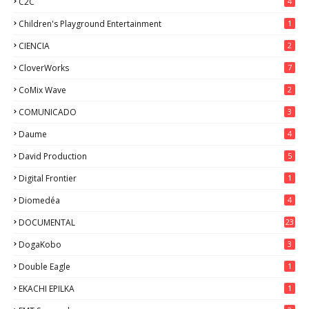
C2C
4
Children's Playground Entertainment
1
CIENCIA
2
CloverWorks
7
CoMix Wave
2
COMUNICADO
3
Daume
4
David Production
5
Digital Frontier
1
Diomedéa
4
DOCUMENTAL
23
DogaKobo
3
Double Eagle
1
EKACHI EPILKA
1