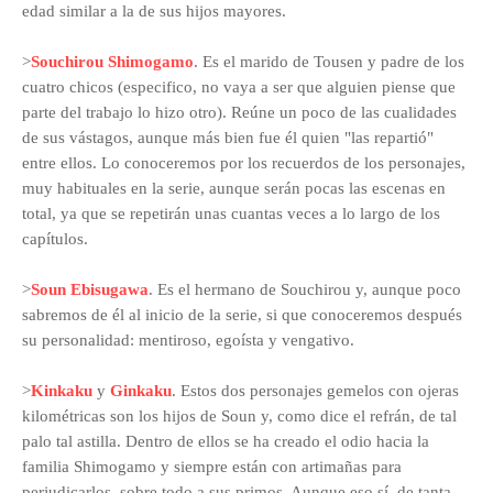
edad similar a la de sus hijos mayores.
>
Souchirou Shimogamo
. Es el marido de Tousen y padre de los
cuatro chicos (especifico, no vaya a ser que alguien piense que
parte del trabajo lo hizo otro). Reúne un poco de las cualidades
de sus vástagos, aunque más bien fue él quien "las repartió"
entre ellos. Lo conoceremos por los recuerdos de los personajes,
muy habituales en la serie, aunque serán pocas las escenas en
total, ya que se repetirán unas cuantas veces a lo largo de los
capítulos.
>
Soun Ebisugawa
. Es el hermano de Souchirou y, aunque poco
sabremos de él al inicio de la serie, si que conoceremos después
su personalidad: mentiroso, egoísta y vengativo.
>
Kinkaku
y
Ginkaku
. Estos dos personajes gemelos con ojeras
kilométricas son los hijos de Soun y, como dice el refrán, de tal
palo tal astilla. Dentro de ellos se ha creado el odio hacia la
familia Shimogamo y siempre están con artimañas para
perjudicarlos, sobre todo a sus primos. Aunque eso sí, de tanta