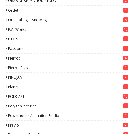
ORANGE ANIMATION STUDIO
2
Ordet
1
Oriental Light And Magic
5
P.A. Works
10
P.I.C.S.
1
Passione
4
Pierrot
4
Pierrot Plus
1
PINE JAM
2
Planet
1
PODCAST
17
Polygon Pictures
1
Powerhouse Animation Studio
1
Previo
53
9