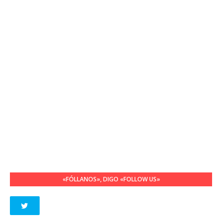
«FÓLLANOS», DIGO «FOLLOW US»