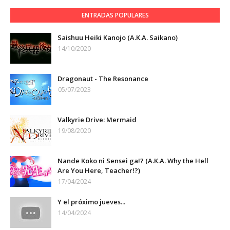
ENTRADAS POPULARES
Saishuu Heiki Kanojo (A.K.A. Saikano)
14/10/2020
Dragonaut - The Resonance
05/07/2023
Valkyrie Drive: Mermaid
19/08/2020
Nande Koko ni Sensei ga!? (A.K.A. Why the Hell
Are You Here, Teacher!?)
17/04/2024
Y el próximo jueves...
14/04/2024