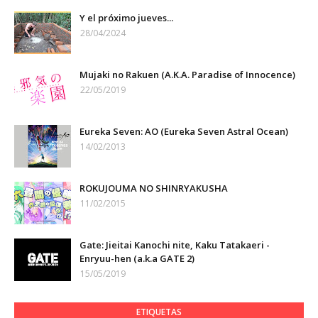
Y el próximo jueves...
28/04/2024
Mujaki no Rakuen (A.K.A. Paradise of Innocence)
22/05/2019
Eureka Seven: AO (Eureka Seven Astral Ocean)
14/02/2013
ROKUJOUMA NO SHINRYAKUSHA
11/02/2015
Gate: Jieitai Kanochi nite, Kaku Tatakaeri -
Enryuu-hen (a.k.a GATE 2)
15/05/2019
ETIQUETAS