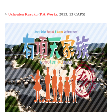
>
Uchouten Kazoku
(
P.A.Works
, 2013, 13 CAPS)