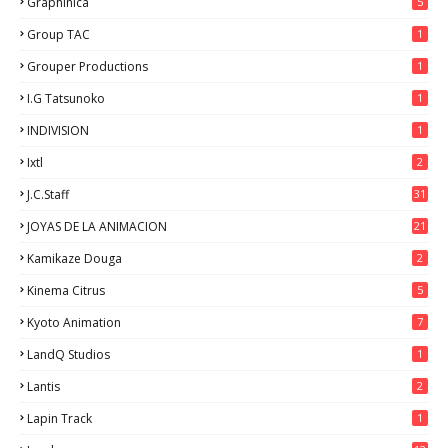
Graphinica
5
Group TAC
1
Grouper Productions
1
I.G Tatsunoko
1
INDIVISION
1
Ixtl
2
J.C.Staff
31
JOYAS DE LA ANIMACION
21
Kamikaze Douga
2
Kinema Citrus
5
Kyoto Animation
7
LandQ Studios
1
Lantis
2
Lapin Track
1