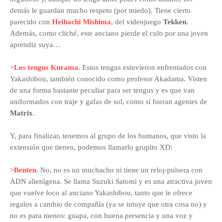
demás le guardan mucho respeto (por miedo). Tiene cierto
parecido con
Heihachi Mishima
, del videojuego
Tekken
.
Además, como cliché, este anciano pierde el culo por una joven
aprendiz suya…
>
Los tengus Kurama
. Estos tengus estuvieron enfrentados con
Yakashibou, también conocido como profesor Akadama. Visten
de una forma bastante peculiar para ser tengus y es que van
uniformados con traje y gafas de sol, como si fueran agentes de
Matrix
.
Y, para finalizar, tenemos al grupo de los humanos, que visto la
extensión que tienen, podemos llamarlo grupito XD:
>
Benten
. No, no es un muchacho ni tiene un reloj-pulsera con
ADN alienígena. Se llama Suzuki Satomi y es una atractiva joven
que vuelve loco al anciano Yakashibou, tanto que le ofrece
regalos a cambio de compañía (ya se intuye que otra cosa no) y
no es para menos: guapa, con buena presencia y una voz y