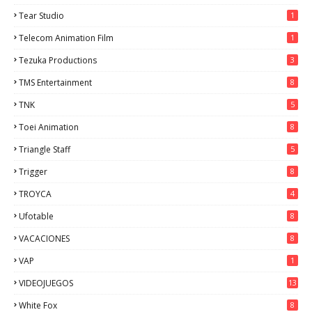
Tear Studio
1
Telecom Animation Film
1
Tezuka Productions
3
TMS Entertainment
8
TNK
5
Toei Animation
8
Triangle Staff
5
Trigger
8
TROYCA
4
Ufotable
8
VACACIONES
8
VAP
1
VIDEOJUEGOS
13
White Fox
8