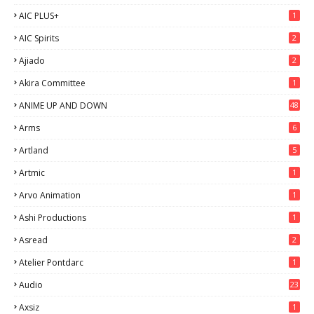
AIC PLUS+
1
AIC Spirits
2
Ajiado
2
Akira Committee
1
ANIME UP AND DOWN
48
6
Arms
6
Artland
5
Artmic
1
Arvo Animation
1
Ashi Productions
1
Asread
2
Atelier Pontdarc
1
Audio
23
Axsiz
1