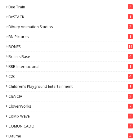
Bee Train
2
BeSTACK
1
Bibury Animation Studios
2
BN Pictures
1
BONES
16
Brain's Base
4
BRB Internacional
1
C2C
4
Children's Playground Entertainment
1
CIENCIA
2
CloverWorks
7
CoMix Wave
2
COMUNICADO
3
Daume
4