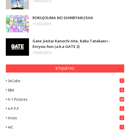
14/02/2013
ROKUJOUMA NO SHINRYAKUSHA
11/02/2015
Gate: Jieitai Kanochi nite, Kaku Tatakaeri -
Enryuu-hen (a.k.a GATE 2)
15/05/2019
ETIQUETAS
3xCube
2
8Bit
4
A-1 Pictures
28
A.P.P.P.
2
Actas
2
AIC
7