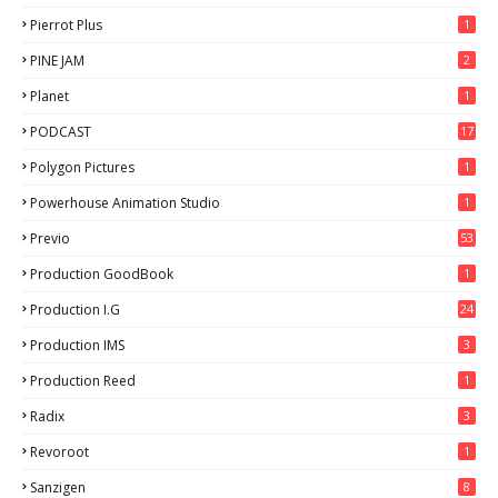
Pierrot Plus
1
PINE JAM
2
Planet
1
PODCAST
17
Polygon Pictures
1
Powerhouse Animation Studio
1
Previo
53
9
Production GoodBook
1
Production I.G
24
Production IMS
3
Production Reed
1
Radix
3
Revoroot
1
Sanzigen
8