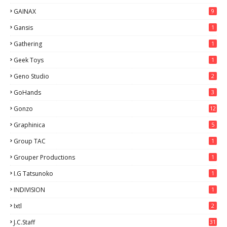
GAINAX
9
Gansis
1
Gathering
1
Geek Toys
1
Geno Studio
2
GoHands
3
Gonzo
12
Graphinica
5
Group TAC
1
Grouper Productions
1
I.G Tatsunoko
1
INDIVISION
1
Ixtl
2
J.C.Staff
31