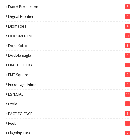
David Production
5
Digital Frontier
1
Diomedéa
4
DOCUMENTAL
23
DogaKobo
3
Double Eagle
1
EKACHI EPILKA
1
EMT Squared
2
Encourage Films
1
ESPECIAL
10
7
Ezόla
3
FACE TO FACE
5
Feel.
7
Flagship Line
2