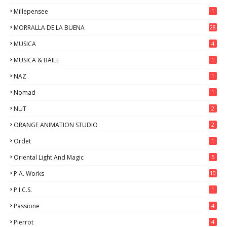
Millepensee
1
MORRALLA DE LA BUENA
28
MUSICA
4
MUSICA & BAILE
1
NAZ
1
Nomad
1
NUT
2
ORANGE ANIMATION STUDIO
2
Ordet
1
Oriental Light And Magic
5
P.A. Works
10
P.I.C.S.
1
Passione
4
Pierrot
4