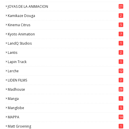
JOYAS DE LA ANIMACION
21
Kamikaze Douga
2
Kinema Citrus
5
Kyoto Animation
7
LandQ Studios
1
Lantis
2
Lapin Track
1
Lerche
12
LIDEN FILMS
2
Madhouse
28
Manga
1
Manglobe
5
MAPPA
14
Matt Groening
1