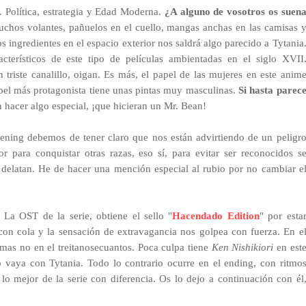
a.
Política, estrategia y Edad Moderna.
¿A alguno de vosotros os suen
uchos volantes, pañuelos en el cuello, mangas anchas en las camisas 
ingredientes en el espacio exterior nos saldrá algo parecido a Tytania
acterísticos de este tipo de películas ambientadas en el siglo XVII
triste canalillo, oigan. Es más, el papel de las mujeres en este anim
apel más protagonista tiene unas pintas muy masculinas.
Si hasta parec
 hacer algo especial, ¡que hicieran un Mr. Bean!
 opening debemos de tener claro que nos están advirtiendo de un peligr
r para conquistar otras razas, eso sí, para evitar ser reconocidos s
s delatan. He de hacer una mención especial al rubio por no cambiar e
La OST de la serie, obtiene el sello "
Hacendado Edition
" por esta
on cola y la sensación de extravagancia nos golpea con fuerza. En e
mas no en el treitanosecuantos. Poca culpa tiene
Ken Nishikiori
en est
o vaya con Tytania. Todo lo contrario ocurre en el ending, con ritmo
 mejor de la serie con diferencia. Os lo dejo a continuación con él