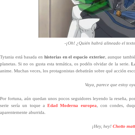
-¡Oh! ¿Quién habrá alineado el texto
T
ytania está basada en
historias en el espacio exterior
, aunque tambié
planetas. Si no os gusta esta temática, os podéis olvidar de la serie.
L
anime. Muchas veces, los protagonistas debatirán sobre qué acción esco
Vaya, parece que estoy o
Por fortuna, aún quedan unos pocos seguidores leyendo la reseña, por
serie sería un toque a
Edad Moderna europea
, con condes, duq
aparentemente aburrida.
¡Hey, hey!
Chotto
matt