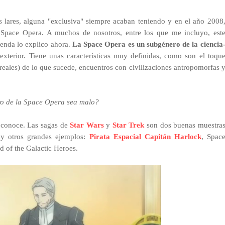
s lares, alguna "exclusiva" siempre acaban teniendo y en el año 2008
a Space Opera. A m
uchos de nosotros, entre los que me incluyo, est
ienda lo explico ahora.
La Space Opera es un subgénero de la ciencia
exterior. Tiene unas características muy definidas, como son el toqu
rreales) de lo
que sucede, encuentros con civilizaciones antropomorfas 
ero de la Space Opera sea malo?
 conoce. Las sagas de
Star Wars
y
Star Trek
son dos buenas muestra
y otros grandes ejemplos:
Pirata Espacial Capitán Harlock
, Spac
 of the Galactic Heroes.