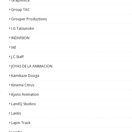
Graphinica
a
Group TAC
y
.
Grouper Productions
.
I.G Tatsunoko
e
INDIVISION
e
Ixtl
J.C.Staff
o
e
JOYAS DE LA ANIMACION
l
Kamikaze Douga
Kinema Citrus
r
Kyoto Animation
l
LandQ Studios
e
Lantis
s
,
Lapin Track