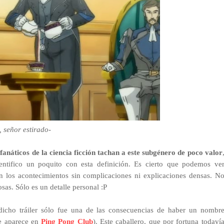
é, señor estirado-
fanáticos de la ciencia ficción tachan a este subgénero de poco valor
entifico un poquito con esta definición. Es cierto que podemos ve
en los acontecimientos sin complicaciones ni explicaciones densas. N
as. Sólo es un detalle personal :P
icho tráiler sólo fue una de las consecuencias
de haber un nombr
e aparece en
Ping Pong Club
). Este caballero, que por fortuna todaví