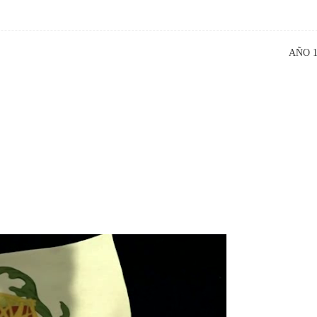
AÑO 
.