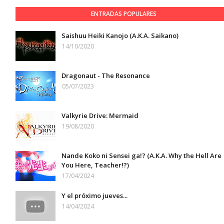
ENTRADAS POPULARES
Saishuu Heiki Kanojo (A.K.A. Saikano)
1
14/10/2020
Dragonaut - The Resonance
05/07/2023
Valkyrie Drive: Mermaid
19/08/2020
Nande Koko ni Sensei ga!? (A.K.A. Why the Hell Are
You Here, Teacher!?)
17/04/2024
Y el próximo jueves...
14/04/2024