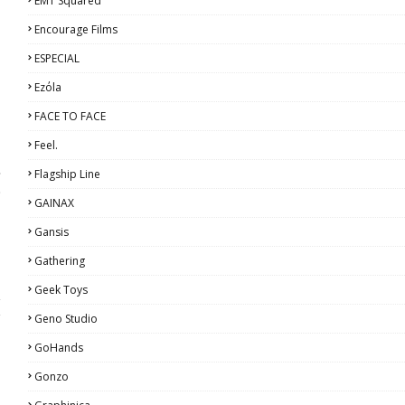
EMT Squared
Encourage Films
ESPECIAL
Ezόla
FACE TO FACE
Feel.
s
Flagship Line
e
GAINAX
Gansis
Gathering
Geek Toys
a
y
Geno Studio
GoHands
Gonzo