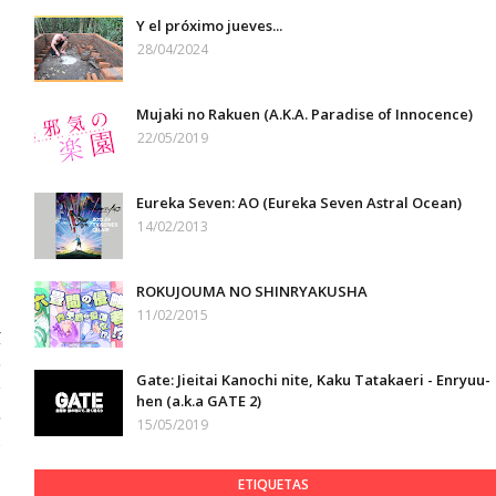
Y el próximo jueves...
28/04/2024
Mujaki no Rakuen (A.K.A. Paradise of Innocence)
22/05/2019
Eureka Seven: AO (Eureka Seven Astral Ocean)
14/02/2013
ROKUJOUMA NO SHINRYAKUSHA
11/02/2015
í
e
Gate: Jieitai Kanochi nite, Kaku Tatakaeri - Enryuu-
y
hen (a.k.a GATE 2)
s
15/05/2019
n
,
ETIQUETAS