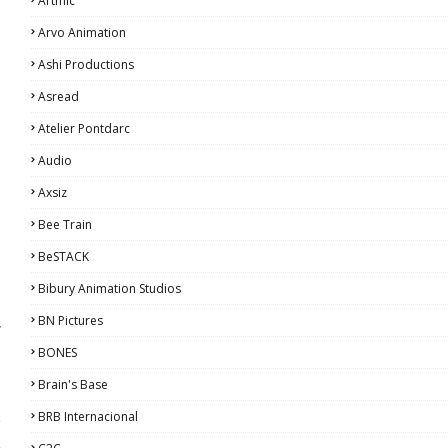
Artmic
Arvo Animation
Ashi Productions
Asread
Atelier Pontdarc
Audio
Axsiz
Bee Train
BeSTACK
Bibury Animation Studios
,
BN Pictures
r
o
BONES
Brain's Base
BRB Internacional
e
a