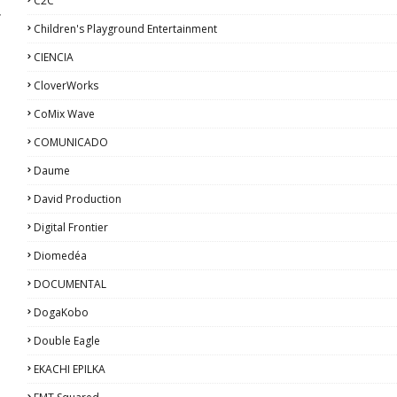
C2C
r
Children's Playground Entertainment
CIENCIA
CloverWorks
CoMix Wave
,
o
COMUNICADO
Daume
David Production
Digital Frontier
Diomedéa
DOCUMENTAL
DogaKobo
Double Eagle
EKACHI EPILKA