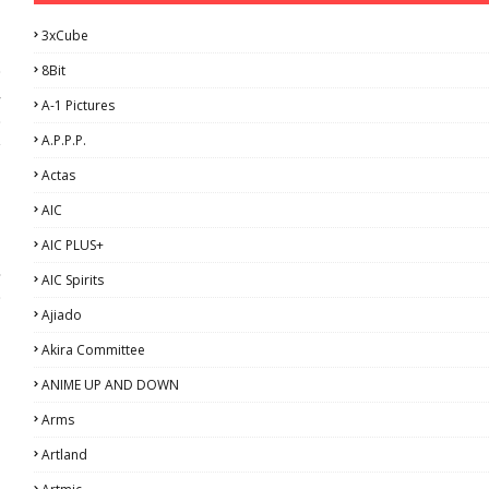
3xCube
,
8Bit
e
-
A-1 Pictures
e
A.P.P.P.
y
Actas
AIC
AIC PLUS+
s
AIC Spirits
e
Ajiado
Akira Committee
ANIME UP AND DOWN
Arms
Artland