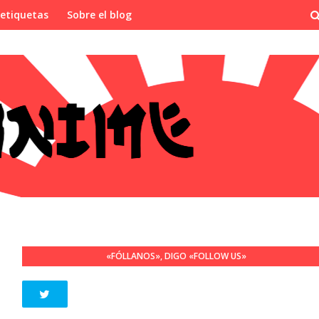
 etiquetas
Sobre el blog
«FÓLLANOS», DIGO «FOLLOW US»