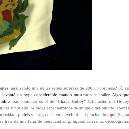
entes
, analizando una de las series sorpresa de 2008. ¿Sorpresa? Sí, as
 levantó un hype considerable cuando mostraron su tráiler. Algo qu
nombre
más conocido es el de "
Chara Hobby
" (Character and Hobb
atinas y por ello los blogs especializados de anime o del mundo japoné
uriosidad, p
odéis ver algo más en la web oficial pinchando
aquí
. Segú
se trata de una feria de merchandising: figuras de resina, escenografía