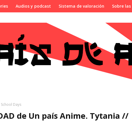
ries
Audios y podcast
Sistema de valoración
Sobre las
/ School Days
DAD de Un país Anime. Tytania //