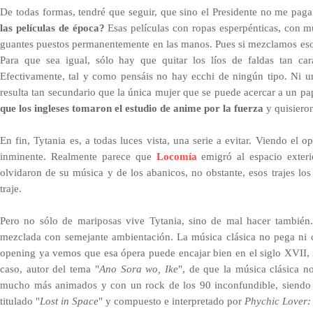
De todas formas, tendré que seguir, que sino el Presidente no me pag
las películas de época?
Esas películas con ropas esperpénticas, con m
guantes puestos permanentemente en las manos. Pues si mezclamos esos 
Para que sea igual, sólo hay que quitar los líos de faldas tan car
Efectivamente, tal y como pensáis no hay ecchi de ningún tipo. Ni un 
resulta tan secundario que la única mujer que se puede acercar a un p
que los ingleses tomaron el estudio de anime por la fuerza
y quisieron
En fin, Tytania es, a todas luces vista, una serie a evitar. Viendo el
inminente. Realmente parece que
Locomía
emigró al espacio exterio
olvidaron de su música y de los abanicos, no obstante, esos trajes lo
traje.
Pero no sólo de mariposas vive Tytania, sino de mal hacer también. 
mezclada con semejante ambientación. La música clásica no pega ni c
opening ya vemos que esa ópera puede encajar bien en el siglo XVII, 
caso, autor del tema "
Ano Sora wo, Ike
", de que la música clásica n
mucho más animados y con un rock de los 90 inconfundible, siendo lo
titulado "
Lost in Space
" y compuesto e interpretado por
Phychic Lover: