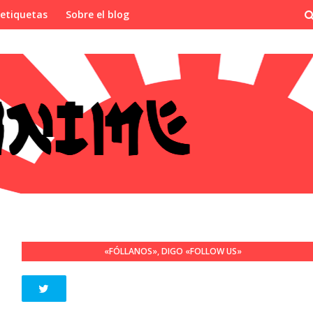
 etiquetas
Sobre el blog
«FÓLLANOS», DIGO «FOLLOW US»