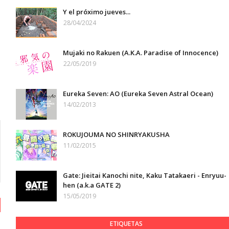
Y el próximo jueves...
28/04/2024
Mujaki no Rakuen (A.K.A. Paradise of Innocence)
22/05/2019
Eureka Seven: AO (Eureka Seven Astral Ocean)
14/02/2013
ROKUJOUMA NO SHINRYAKUSHA
11/02/2015
Gate: Jieitai Kanochi nite, Kaku Tatakaeri - Enryuu-
hen (a.k.a GATE 2)
15/05/2019
ETIQUETAS