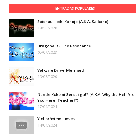
ENTRADAS POPULARES
Saishuu Heiki Kanojo (A.K.A. Saikano)
14/10/2020
Dragonaut - The Resonance
05/07/2023
Valkyrie Drive: Mermaid
19/08/2020
Nande Koko ni Sensei ga!? (A.K.A. Why the Hell Are
You Here, Teacher!?)
17/04/2024
Y el próximo jueves...
14/04/2024