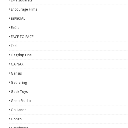
EMT Squared
Encourage Films
ESPECIAL
Ezόla
FACE TO FACE
Feel.
Flagship Line
GAINAX
Gansis
Gathering
Geek Toys
Geno Studio
GoHands
Gonzo