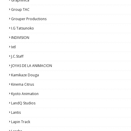
Graphinica
Group TAC
Grouper Productions
I.G Tatsunoko
INDIVISION
Ixtl
J.C.Staff
JOYAS DE LA ANIMACION
Kamikaze Douga
Kinema Citrus
Kyoto Animation
LandQ Studios
Lantis
Lapin Track