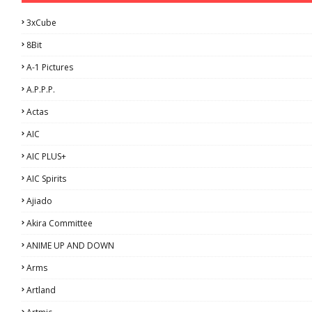
3xCube
8Bit
A-1 Pictures
A.P.P.P.
Actas
AIC
AIC PLUS+
AIC Spirits
Ajiado
Akira Committee
ANIME UP AND DOWN
Arms
Artland