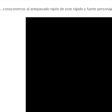
...conoceremos al antepasado nipón de este rápido y fuerte personaj