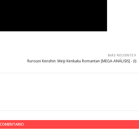
MÁS RECIENTE
Rurouni Kenshin: Meiji Kenkaku Romantan [MEGA-ANÁLISIS] - (I)
N COMENTARIO