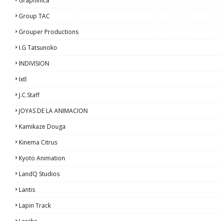
Graphinica
Group TAC
Grouper Productions
I.G Tatsunoko
INDIVISION
Ixtl
J.C.Staff
JOYAS DE LA ANIMACION
Kamikaze Douga
Kinema Citrus
Kyoto Animation
LandQ Studios
Lantis
Lapin Track