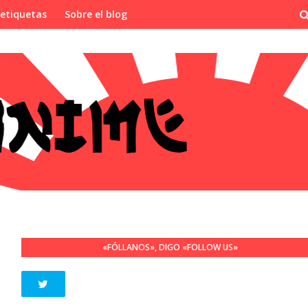
 etiquetas
Sobre el blog
«FÓLLANOS», DIGO «FOLLOW US»