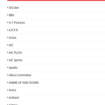
3xCube
8Bit
A-1 Pictures
A.P.P.P.
Actas
AIC
AIC PLUS+
AIC Spirits
Ajiado
Akira Committee
ANIME UP AND DOWN
Arms
Artland