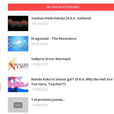
ENTRADAS POPULARES
Saishuu Heiki Kanojo (A.K.A. Saikano)
14/10/2020
Dragonaut - The Resonance
05/07/2023
Valkyrie Drive: Mermaid
19/08/2020
Nande Koko ni Sensei ga!? (A.K.A. Why the Hell Are
You Here, Teacher!?)
17/04/2024
Y el próximo jueves...
14/04/2024