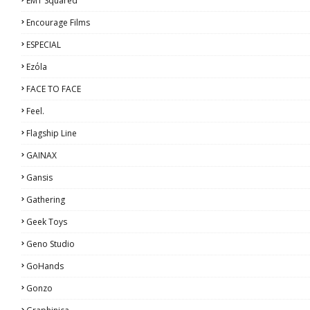
EMT Squared
Encourage Films
ESPECIAL
Ezόla
FACE TO FACE
Feel.
Flagship Line
GAINAX
Gansis
Gathering
Geek Toys
Geno Studio
GoHands
Gonzo