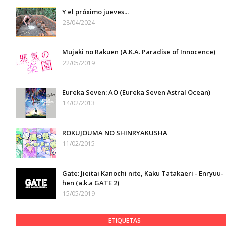
Y el próximo jueves...
28/04/2024
Mujaki no Rakuen (A.K.A. Paradise of Innocence)
22/05/2019
Eureka Seven: AO (Eureka Seven Astral Ocean)
14/02/2013
ROKUJOUMA NO SHINRYAKUSHA
11/02/2015
Gate: Jieitai Kanochi nite, Kaku Tatakaeri - Enryuu-
hen (a.k.a GATE 2)
15/05/2019
ETIQUETAS