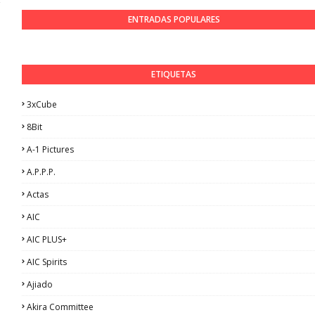
ENTRADAS POPULARES
ETIQUETAS
3xCube
8Bit
A-1 Pictures
A.P.P.P.
Actas
AIC
AIC PLUS+
AIC Spirits
Ajiado
Akira Committee