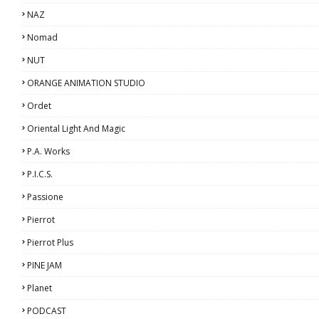
NAZ
Nomad
NUT
ORANGE ANIMATION STUDIO
Ordet
Oriental Light And Magic
P.A. Works
P.I.C.S.
Passione
Pierrot
Pierrot Plus
PINE JAM
Planet
PODCAST