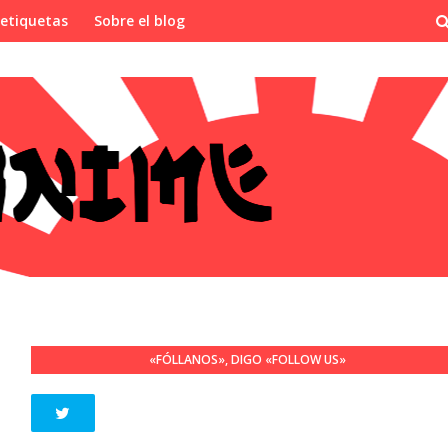
 etiquetas
Sobre el blog
«FÓLLANOS», DIGO «FOLLOW US»