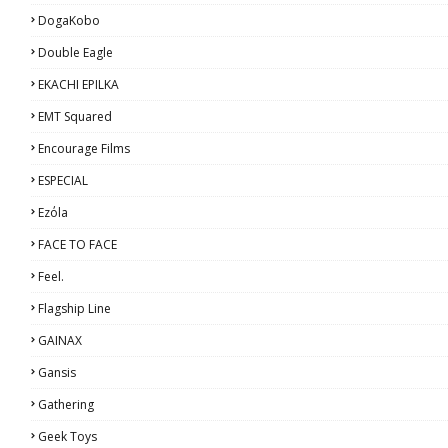
DogaKobo
Double Eagle
EKACHI EPILKA
EMT Squared
Encourage Films
ESPECIAL
Ezόla
FACE TO FACE
Feel.
Flagship Line
GAINAX
Gansis
Gathering
Geek Toys