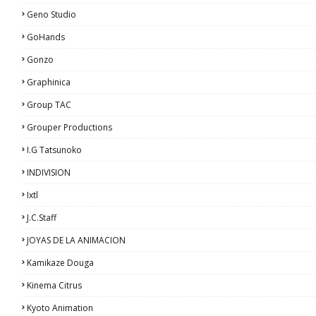
Geno Studio
GoHands
Gonzo
Graphinica
Group TAC
Grouper Productions
I.G Tatsunoko
INDIVISION
Ixtl
J.C.Staff
JOYAS DE LA ANIMACION
Kamikaze Douga
Kinema Citrus
Kyoto Animation