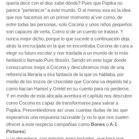
quería decir con el dios sabe dónde? Pues que Papika no
parece "pertenecer" a este mundo. O al menos esa es la idea
que nos hacemos en un primer momento al ver como, de
entre todas las personas, solo Cocona y unos niños pequeños
son capaces de verla. Como si de un cuento se tratase. Y
nunca mejor dicho, porque lo que sucede a continuación deja
atrás la encrucijada en la que se encontraba Cocona de cara a
elegir su futuro escolar y nos traslada a un mundo de lo más
fantástico llamado Pure Illusión. Siendo en este lugar donde
conozcamos mejor a Cocona y descubramos más de una
referencia
literaria a esa fantasía de la que os hablaba, por
medio de los trozos de chocolate que Cocona va dejando tal y
como hacían Hansel y Gretel en su cuento para no perderse.
Y en medio de esta alocada aventura el capítulo nos descubre
como Cocona es capaz de transformarse para salvar a
Papika. Presentándonos así unas cuantas dudas de las que
esperamos una respuesta razonable (y no lo que nos suelen
ofrecer a este respecto compañías como
Bones
o
A-1
Pictures
)
y un desenlace, con minutos extra incluidos, que hará que