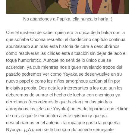
No abandones a Papika, ella nunca lo haría :(
Con el misterio de saber quien era la chica de la balsa con la
que soñaba Cocona resuelto, el duodécimo capítulo continua
apuntalando aun más esta historia de cara a descubrirnos
como resolverán las chicas esta situación sin dejar de lado el
toque humorístico. Aunque no será de lo único que se
acuerden, ya que mientras nos siguen revelando trozos del
pasado podremos ver como Yayaka se desenvuelve en su
nuevo papel o como los niños amorphous actúan al fin por
iniciativa propia. Dos detalles interesantes a los que aun les
deberemos de sumar el hecho de luchar con enemigos ya
derrotados (recordemos lo que hacían con las piedras
amorphous los jefes de Yayaka) antes de toparnos con el tirón
de orejas que le encuentro a este episodio y que ya
descubríamos en el anterior: la ropa que gasta la pequeña
Nyunyu. ¡¿A quien se le ha ocurrido ponerle semejante