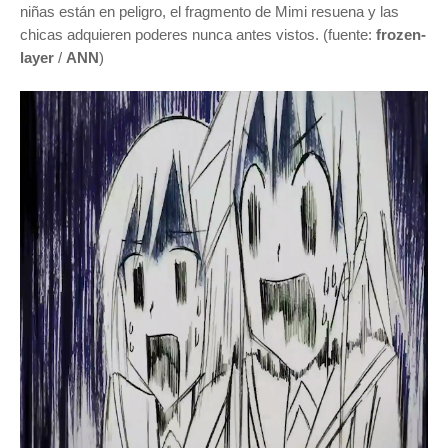
niñas están en peligro, el fragmento de Mimi resuena y las
chicas adquieren poderes nunca antes vistos. (fuente:
frozen-
layer
/
ANN
)