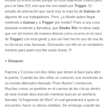
estudio (lo entrecomillo porque no esta realmente muerto pero
poco le falta XD) sino que fue rescatado por
Trigger
. El
estudio de animación que nació tras la marcha de
Gainax
de
algunos de sus trabajadores. Pero, ¿a dónde quiero llegar
metiendo a
Gainax
y a
Trigger
por medio? Pues a una cosa
bastante evidente y llamativa, que
Studio 3Hz
no tiene nada
que ver (al menos de manera directa como ocurría en el caso
de
Trigger
)
con esta gente y aun así han hecho uso de una de
su técnicas
más famosas. Derivando con ello en un verdadero
misterio para quien escribe estas líneas :P
> Sinopsis:
Paprina y Cocona son dos niñas que tienen la llave para abrir
la puerta. Cuando las dos niñas se conocen, sus aventuras en
un mundo alternativo llamado "Pure Illusion" comienzan.
Muchas cosas se pondrán en el camino de las chicas dentro
de este mundo desconocido mientras buscan un artefacto
llamado "el fragmento de Mimi" el cual garantizará a quien lo
encuentre, hacer su deseo realidad. Sin embargo cuando las