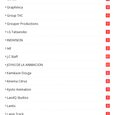
Graphinica
5
Group TAC
1
Grouper Productions
1
I.G Tatsunoko
1
INDIVISION
1
Ixtl
2
J.C.Staff
31
JOYAS DE LA ANIMACION
21
Kamikaze Douga
2
Kinema Citrus
5
Kyoto Animation
7
LandQ Studios
1
Lantis
2
Lapin Track
1