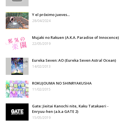
Y el próximo jueves...
28/04/2024
Mujaki no Rakuen (A.K.A. Paradise of Innocence)
22/05/2019
Eureka Seven: AO (Eureka Seven Astral Ocean)
14/02/2013
ROKUJOUMA NO SHINRYAKUSHA
11/02/2015
Gate: Jieitai Kanochi nite, Kaku Tatakaeri -
Enryuu-hen (a.k.a GATE 2)
15/05/2019