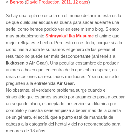
>
Ben-to
(
David Production
,
2011, 12 caps
)
Si hay una regla no escrita en el mundo del anime esta es la
de que cualquier escusa es buena para sacar adelante una
serie, como hemos podido ver en este mismo blog. Siendo
muy probablemente
Shinryaku! Ika Musume
el anime que
mejor refleja este hecho. Pero esto no es todo, porque si a lo
dicho hasta ahora le sumamos el género de las peleas el
resultado no puede ser más desconcertante (ahí tenéis a
Ikkitosen
o
Air Gear
). Una peculiar costumbre de producir
animes a boleo que, en contra de lo que cabía esperar, en
raras ocasiones da resultados mediocres. Y sino que se lo
pregunten a la entretenida
Air Gear
.
No obstante, el verdadero problema surge cuando el
sinsentido que estamos usando por argumento pasa a ocupar
un segundo plano, el aceptado fanservice se difumina por
completo y nuestra serie empieza a beber más de la cuenta
de un género, el ecchi, que a punto está de mandarla de
cabeza a la categoría del hentai y del no recomendado para
menores de 18 años.