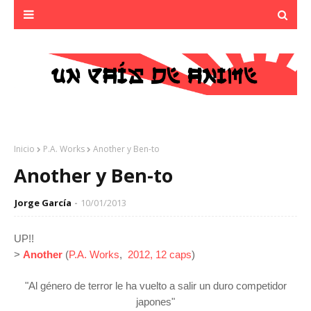
Inicio
P.A. Works
Another y Ben-to
Another y Ben-to
Jorge García
10/01/2013
UP!!
>
Another
(
P.A. Works
,
2012, 12 caps
)
"Al género de terror le ha vuelto a salir un duro competidor
japones"