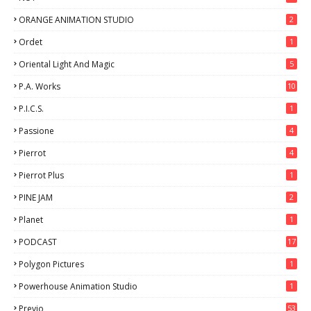
ORANGE ANIMATION STUDIO
2
Ordet
1
Oriental Light And Magic
5
P.A. Works
10
P.I.C.S.
1
Passione
4
Pierrot
4
Pierrot Plus
1
PINE JAM
2
Planet
1
PODCAST
17
Polygon Pictures
1
Powerhouse Animation Studio
1
Previo
53