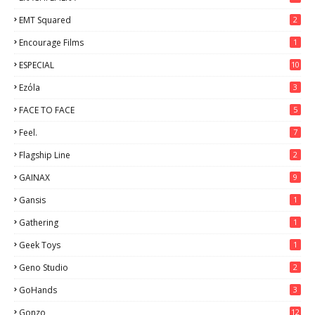
EMT Squared
2
Encourage Films
1
ESPECIAL
10
7
Ezόla
3
FACE TO FACE
5
Feel.
7
Flagship Line
2
GAINAX
9
Gansis
1
Gathering
1
Geek Toys
1
Geno Studio
2
GoHands
3
Gonzo
12