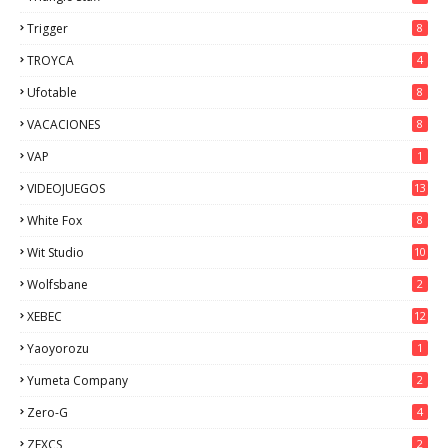
Trigger
8
TROYCA
4
Ufotable
8
VACACIONES
8
VAP
1
VIDEOJUEGOS
13
White Fox
8
Wit Studio
10
Wolfsbane
2
XEBEC
12
Yaoyorozu
1
Yumeta Company
2
Zero-G
4
ZEXCS
2