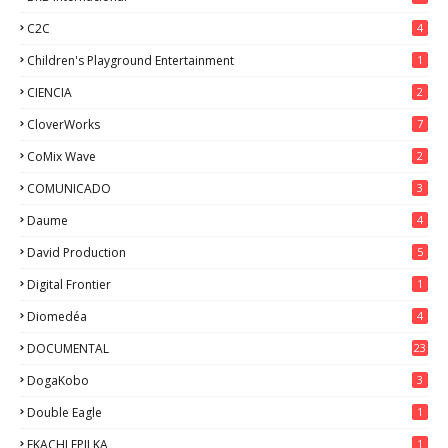
C2C
4
Children's Playground Entertainment
1
CIENCIA
2
CloverWorks
7
CoMix Wave
2
COMUNICADO
3
Daume
4
David Production
5
Digital Frontier
1
Diomedéa
4
DOCUMENTAL
23
DogaKobo
3
Double Eagle
1
EKACHI EPILKA
1