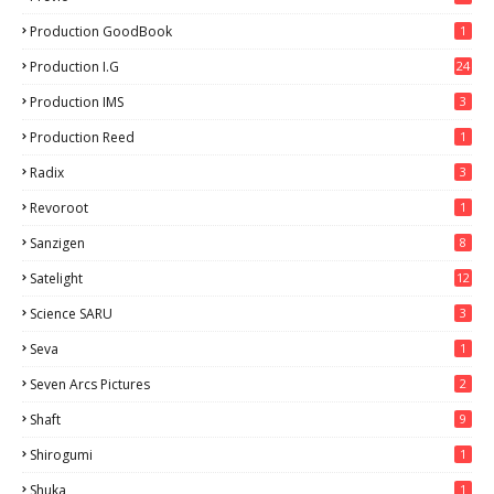
9
Production GoodBook
1
Production I.G
24
Production IMS
3
Production Reed
1
Radix
3
Revoroot
1
Sanzigen
8
Satelight
12
Science SARU
3
Seva
1
Seven Arcs Pictures
2
Shaft
9
Shirogumi
1
Shuka
1