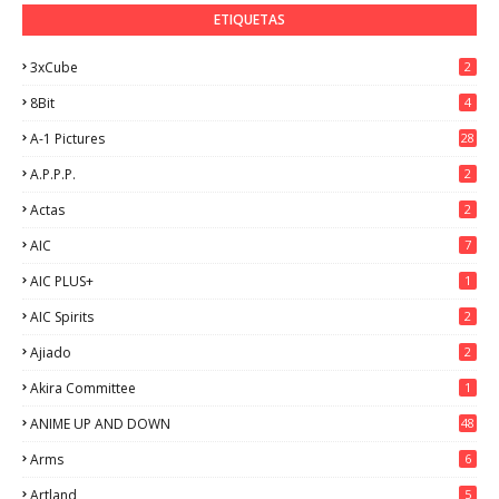
ETIQUETAS
3xCube
2
8Bit
4
A-1 Pictures
28
A.P.P.P.
2
Actas
2
AIC
7
AIC PLUS+
1
AIC Spirits
2
Ajiado
2
Akira Committee
1
ANIME UP AND DOWN
48
6
Arms
6
Artland
5