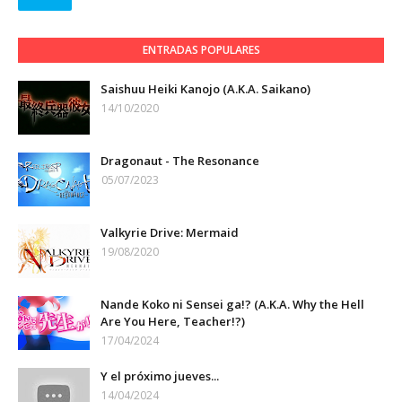
ENTRADAS POPULARES
Saishuu Heiki Kanojo (A.K.A. Saikano)
14/10/2020
Dragonaut - The Resonance
05/07/2023
Valkyrie Drive: Mermaid
19/08/2020
Nande Koko ni Sensei ga!? (A.K.A. Why the Hell
Are You Here, Teacher!?)
17/04/2024
Y el próximo jueves...
14/04/2024