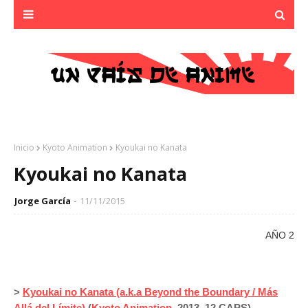
Inicio
Kyoto Animation
Kyoukai no Kanata
Kyoukai no Kanata
Jorge García
11/11/2015
AÑO 2
>
Kyoukai no Kanata (a.k.a
Beyond the Boundary / Más
Allá del Límite)
(
Kyoto Animation
, 2013, 12 CAPS)