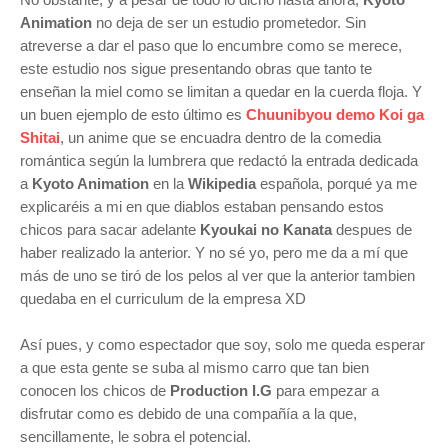
Animation
no deja de ser un estudio prometedor. Sin
atreverse a dar el paso que lo encumbre como se merece,
este estudio nos sigue presentando obras que tanto te
enseñan la miel como se limitan a quedar en la cuerda floja. Y
un buen ejemplo de esto último es
Chuunibyou demo Koi ga
Shitai
, un anime que se encuadra dentro de la comedia
romántica según la lumbrera que redactó la entrada dedicada
a
Kyoto Animation
en la
Wikipedia
española, porqué ya me
explicaréis a mi en que diablos estaban pensando estos
chicos para sacar adelante
Kyoukai no Kanata
despues de
haber realizado la anterior. Y no sé yo, pero me da
a mí
que
más de uno se tiró de los pelos al ver que la anterior tambien
quedaba en el curriculum de la empresa XD
Así pues, y como espectador que soy, solo me queda esperar
a que esta gente se suba al mismo carro que tan bien
conocen los chicos de
Production I.G
para empezar a
disfrutar como es debido de una compañía a la que,
sencillamente, le sobra el potencial.