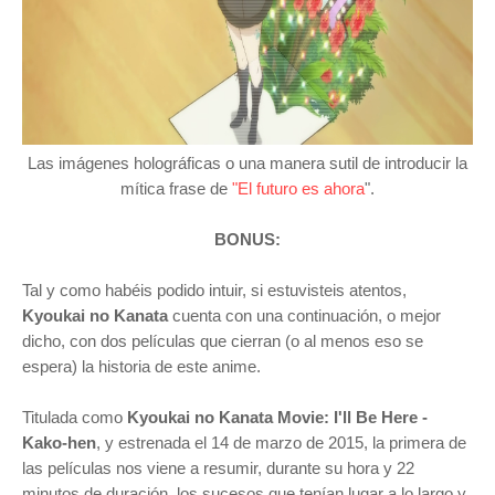
Las imágenes holográficas o una manera sutil de introducir la
mítica frase de
"El futuro es ahora
".
BONUS:
T
al y como habéis podido intuir, si estuvisteis atentos,
Kyoukai no Kanata
cuenta con una continuación, o mejor
dicho, con dos películas que cierran (o al menos eso se
espera) la historia de este anime.
Titulada como
Kyoukai no Kanata Movie: I'll Be Here -
Kako-hen
, y estrenada el 14 de marzo de 2015, la primera de
las películas nos viene a resumir, durante su hora y 22
minutos de duración, los sucesos que tenían lugar a lo largo y