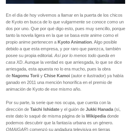
E
n el día de hoy volvemos a llamar en la puerta de los chicos
de Kyoto en busca de lo que vulgarmente se conoce como un
dos por uno. Que por qué digo esto, pues muy sencillo, porque
tanto la novela ligera en la que se basa este anime como el
propio anime pertenecen a
Kyoto Animation
. Algo posible
debido a que esta empresa, y por raro que parezca, también
posee su propia editorial.
Así por lo menos todo queda en
casa XD
. Aunque la verdad es que arriesgada, lo que se dice
arriesgada, esta apuesta no lo era mucho, pues la obra
de
Nagomu Torii
y
Chise Kamoi
(autor e ilustrador) ya había
ganado en 2011 una mención honorífica en el premio de
animación de Kyoto de ese mismo año.
Por su parte, la serie que nos ocupa, que cuenta con la
dirección de
Taichi Ishidate
y el guión de
Jukki Hanada
(sí,
este dato lo saqué de misma página de la
Wikipedia
donde
podemos descubrir que la fantasía urbana es un género.
OMAIGAR
) comenzó su andadura televisiva en tierras