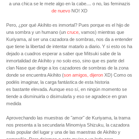
a una chica se le mete algo en la cabe.... o no, las feminazis
de nuevo
NO! XD
P
ero, ¿por qué
Akihito
es inmortal? Pues porque es el hijo de
una sombra y un humano (un
cruce
, vamos) mientras que
Kuriyama, al ser una cazadora de sombras, nos da a entender
que tiene la libertad de intentar matarlo a diario. Y si esto os ha
dejado a cuadros esperar a saber que Mitsuki sabe de la
inmortalidad de Akihito y no solo eso, sino que es parte del
clan Nase que dirige a los cazadores de sombras de la zona
donde se encuentra Akihito (
son amigos, dijeron
XD) Como os
podéis imaginar, la carga fantástica de esta historia
es bastante elevada. Aunque eso sí, en ningún momento se
tiende a disminuirla o disimularla y eso se agradece en gran
medida
Aprovechando las muestras de "amor" de Kuriyama, la trama
nos presenta a la secundaria Minomiya Shizuku, la cazadora
más popular del lugar y una de las maestras de Akihito y