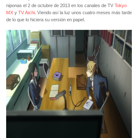
niponas el 2 de octubre de 2013 en los canales de TV
Tokyo
MX
y
TV Aichi
. Viendo así la luz unos cuatro meses más tarde
de lo que lo hiciera su versión en papel.