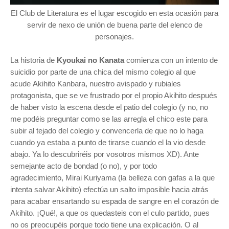
El Club de Literatura es el lugar escogido en esta ocasión para
servir de nexo de unión de buena parte del elenco de
personajes.
L
a historia de
Kyoukai no Kanata
comienza con un intento de
suicidio por parte de una chica del mismo colegio al que
acude
Akihito Kanbara, nuestro avispado y rubiales
protagonista, que se ve frustrado por el propio Akihito después
de haber visto la escena desde el patio del colegio (y no, no
me podéis preguntar como se las arregla el chico este para
subir al tejado del colegio y convencerla de que no lo haga
cuando ya estaba a punto de tirarse cuando el la vio desde
abajo. Ya lo descubriréis por vosotros mismos XD). Ante
semejante acto de bondad (o no), y por todo
agradecimiento,
Mirai
Kuriyama (la belleza con gafas a la que
intenta salvar Akihito) efectúa un salto imposible hacia atrás
para acabar ensartando su espada de sangre en el corazón de
Akihito. ¡Qué!, a que os quedasteis con el culo partido, pues
no os preocupéis porque todo tiene una explicación. O al