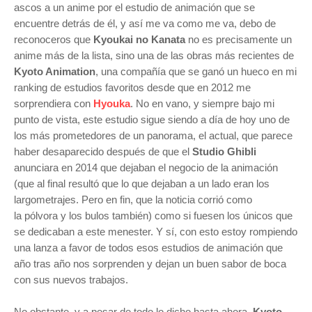
ascos a un anime por el estudio de animación que se
encuentre detrás de él, y así me va como me va, debo de
reconoceros que
Kyoukai no Kanata
no es precisamente un
anime más de la lista, sino una de las obras más recientes de
Kyoto Animation
,
una compañía
que se ganó un hueco en mi
ranking de estudios favoritos desde que en 2012 me
sorprendiera con
Hyouka
. No en vano, y siempre bajo mi
punto de vista, este estudio sigue siendo a día de hoy uno de
los más prometedores de un panorama, el actual, que parece
haber desaparecido después de que el
Studio Ghibli
anunciara en 2014 que dejaban el negocio de la animación
(que al final resultó que lo que dejaban a un lado eran los
largometrajes. Pero en fin, que la noticia corrió como
la pólvora y los bulos también) como si fuesen los únicos que
se dedicaban a este menester. Y sí, con esto estoy rompiendo
una lanza a favor de todos esos estudios de animación que
año tras año nos sorprenden y dejan un buen sabor de boca
con sus nuevos trabajos.
No obstante, y a pesar de todo lo dicho hasta ahora,
Kyoto