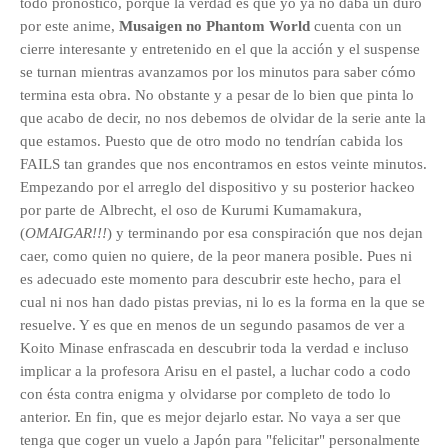
todo pronóstico, porque la verdad es que yo ya no daba un duro
por este anime,
Musaigen no Phantom World
cuenta con un
cierre interesante y entretenido en el que la acción y el suspense
se turnan mientras avanzamos por los minutos para saber cómo
termina esta obra. No obstante y a pesar de lo bien que pinta lo
que acabo de decir, no nos debemos de olvidar de la serie ante la
que estamos. Puesto que de otro modo no tendrían cabida los
FAILS tan grandes que nos encontramos en estos veinte minutos.
Empezando por el arreglo del dispositivo y su posterior hackeo
por parte de Albrecht, el oso de Kurumi Kumamakura,
(
OMAIGAR!!!
) y terminando por esa conspiración que nos dejan
caer, como quien no quiere, de la peor manera posible. Pues ni
es adecuado este momento para descubrir este hecho, para el
cual ni nos han dado pistas previas, ni lo es la forma en la que se
resuelve. Y es que en menos de un segundo pasamos de ver a
Koito Minase enfrascada en descubrir toda la verdad e incluso
implicar a la profesora
Arisu en el pastel, a luchar codo a codo
con ésta contra enigma y olvidarse por completo de todo lo
anterior. En fin, que es mejor dejarlo estar. No vaya a ser que
tenga que coger un vuelo a Japón para "felicitar" personalmente