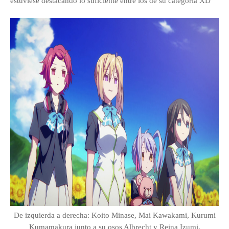
estuviese destacando lo suficiente entre los de su categoría XD
De izquierda a derecha: Koito Minase, Mai Kawakami, Kurumi
Kumamakura junto a su osos Albrecht y Reina Izumi.