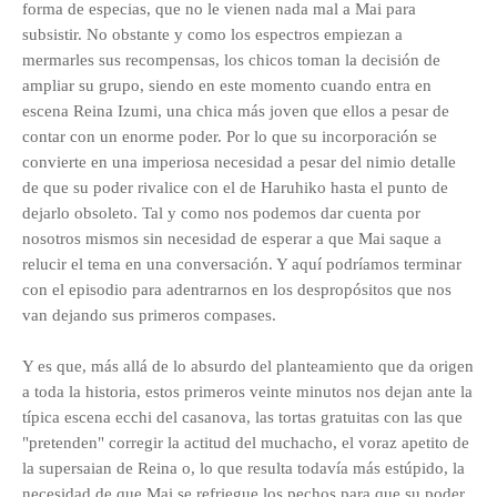
forma de especias, que no le vienen nada mal a Mai para
subsistir. No obstante y como los espectros empiezan a
mermarles sus recompensas, los chicos toman la decisión de
ampliar su grupo, siendo en este momento cuando entra en
escena Reina Izumi, una chica más joven que ellos a pesar de
contar con un enorme poder. Por lo que su incorporación se
convierte en una imperiosa necesidad a pesar del nimio detalle
de que su poder rivalice con el de Haruhiko hasta el punto de
dejarlo obsoleto. Tal y como nos podemos dar cuenta por
nosotros mismos sin necesidad de esperar a que Mai saque a
relucir el tema en una conversación. Y aquí podríamos terminar
con el episodio para adentrarnos en los despropósitos que nos
van dejando sus primeros compases.
Y es que, más allá de lo absurdo del planteamiento que da origen
a toda la historia, estos primeros veinte minutos nos dejan ante la
típica escena ecchi del casanova, las tortas gratuitas con las que
"pretenden" corregir la actitud del muchacho, el voraz apetito de
la supersaian de Reina o, lo que resulta todavía
más estúpido, la
necesidad de que Mai se refriegue los pechos para que su poder