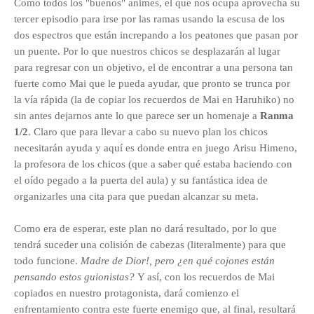
Como todos los "buenos" animes, el que nos ocupa aprovecha su
tercer episodio para irse por las ramas usando la escusa de los
dos espectros que están increpando a los peatones que pasan por
un puente. Por lo que nuestros chicos se desplazarán al lugar
para regresar con un objetivo, el de encontrar a una persona tan
fuerte como Mai que le pueda ayudar, que pronto se trunca por
la vía rápida (la de copiar los recuerdos de Mai en Haruhiko) no
sin antes dejarnos ante lo que parece ser un homenaje a
Ranma
1/2
. Claro que para llevar a cabo su nuevo plan los chicos
necesitarán ayuda y aquí es donde entra en juego Arisu Himeno,
la profesora de los chicos (que a saber qué estaba haciendo con
el oído pegado a la puerta del aula) y su fantástica idea de
organizarles una cita para que puedan alcanzar su meta.
Como era de esperar, este plan no dará resultado, por lo que
tendrá suceder una colisión de cabezas (literalmente) para que
todo funcione.
Madre de Dior!, pero ¿en qué cojones están
pensando estos guionistas?
Y así, con los recuerdos de Mai
copiados en nuestro protagonista, dará comienzo el
enfrentamiento contra este fuerte enemigo que, al final, resultará