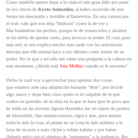
Como también quiero dejar a la vista el otro gran fallo por parte
de los chicos de
Kyoto Animatión
, al haber recurrido de una
forma tan descarada y horrible al fanservice. En una carrera por
el todo vale que nos deja "lindezas" como la de ver a
Mai frotándose los pechos, porque lo de remarcarlos y alzarlos
se les debía de quedar corto, para invocar su poder. El cual, para
más inri, se nos explica mucho más tarde con las referencias
directas que ella misma hace a sus riñones como fuente de su
poder. Por lo que a mí sólo me viene una pregunta a la cabeza en
este momento, ¿
dónde está
Ana Molina
cuando se le necesita
?
Dicho lo cual voy a aprovechar para apuntar dos cosas:
que
estamos ante una adaptación bastante "libre", por decirle
algo suave y dejar bien claro quién es el culpable de lo que
vemos en pantalla, de la obra en la que se basa (por lo poco que
he leído en las novelas ligeras
Haruhiko fue un sujeto de prueba
de Alayashiki.
Que manda narices, oiga) y que, para animar
todavía más la cosa, el anime no
se corta lo más mínimo a la
hora de recurrir a todo cliché y refrito habido y por haber
(faltaría más) con el objetivo de "entretener" a la audiencia. Por