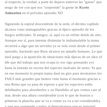
al respecto, la verdad, a parte de dejaros entrever las "ganas" que
tengo de ver con que nos "sorprende" la gente de
Kyoto
Animation
en el próximo episodio XD
Siguiendo la espiral descendente de la serie, el décimo capítulo
alcanza cotas inimaginables gracias al típico episodio de los
fuegos artificiales. Sí amigos, sí, aquí va un refrito detrás de otro.
Aunque eso sí, para intentar disimular lo indisimulable la trama
recurrirá a algo que un servidor ya se veía venir desde el primer
episodio, haciendo que Ruru alcance un tamaño humano. Lo que
dará juego a la aparición de situaciones más típicas de un slice of
life que del trabajo que nos ocupa (o eso sigo pensando yo)
hasta la entrada en escena del espectro malvado de turno. Ya que
en ese momento la propia trama dará un giro para mostrarnos los
FAILS más grandes que hemos visto hasta el momento gracias a
una Reina que ya pasa de esperar a que los espectros estén
debilitados para absorberlos y un Haruhiko al que vemos caer al
mar, desde una altura considerable (con lo que de buenas a
primeras la plancha que se va a comer ya va a ser considerable),
y que nos sorprende a todos al demostrarnos que es inmortal.