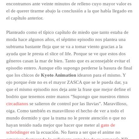
encontramos ante veinte minutos de relleno cuyo mayor valor es
el de querer tirarme abajo la conclusión a la que había llegado en
el capítulo anterior.
Planteado como el típico capítulo de miedo que tanto estaba de
moda hace algunos años, el séptimo episodio nos plantea una
subtrama bastante floja que se va a tomar viento gracias a la
ayuda que le presta el slice of life. Porque se ve que estos dos
géneros casan la mar de bien. Tanto que es aconsejable evitar el
episodio entero. Aunque ello supongo perderse la basura de final
que los chicos de
Kyoto Animation
idearon para el mismo. Y
ojo porque éste no es el mayor ZASCA que se le pueda dar, ya
que el mismo episodio nos deja ante la frase que mejor define el
bodrio que tenemos entre manos "Supongo que nuestros ritmos
circadianos
se salieron de control por las lluvias". Maravilloso,
oiga. Como también es maravilloso el hecho de ver a todo el
mundo dormido y que la trama no le preste atención o que no
hayan tenido nada mejor que hacer que meter al
gato de
schrödinger
en la ecuación. No fuera a ser que el anime no