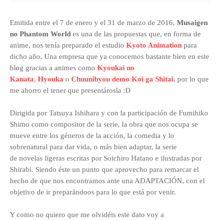
Emitida entre el 7 de enero y el 31 de marzo
de 2016,
Musaigen
no Phantom World
es una de las propuestas que, en forma de
anime, nos tenía preparado el estudio
Kyoto Animation
para
dicho año. Una empresa que ya conocemos bastante bien en este
blog gracias a animes como
Kyoukai no
Kanata
,
Hyouka
o
Chuunibyou demo Koi ga Shitai
, por lo que
me ahorro el tener que presentárosla :D
Dirigida por
Tatsuya Ishihara y con la participación de
Fumihiko
Shimo
como compositor de la serie, la obra que nos ocupa se
mueve entre los géneros de la acción, la comedia y lo
sobrenatural para dar vida, o más bien adaptar, la serie
de novelas ligeras escritas por Soichiro Hatano e ilustradas por
Shirabi. Siendo éste un punto que aprovecho para remarcar el
hecho de que nos encontramos ante una ADAPTACIÓN, con el
objetivo de ir preparándoos para lo
que está por venir.
Y como no quiero que me olvidéis este dato voy a