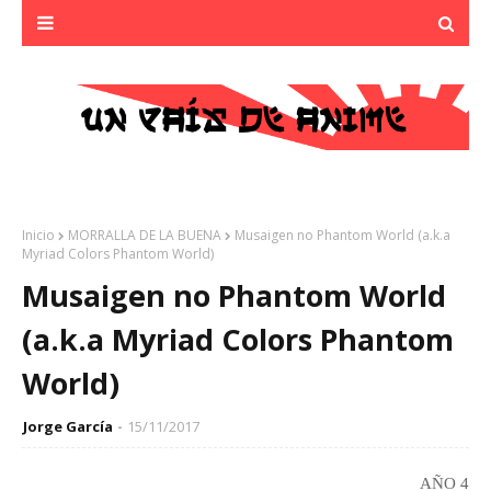
Inicio
MORRALLA DE LA BUENA
Musaigen no Phantom World (a.k.a
Myriad Colors Phantom World)
Musaigen no Phantom World
(a.k.a Myriad Colors Phantom
World)
Jorge García
15/11/2017
AÑO 4