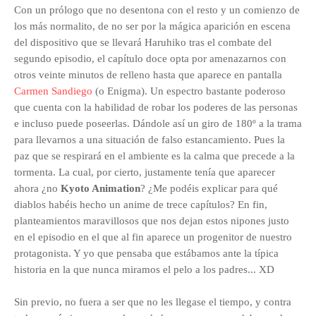
Con un prólogo que no desentona con el resto y un comienzo de
los más normalito, de no ser por la mágica aparición en escena
del dispositivo que se llevará Haruhiko tras el combate del
segundo episodio, el capítulo doce opta por amenazarnos con
otros veinte minutos de relleno hasta que aparece en pantalla
Carmen Sandiego
(o Enigma). Un espectro bastante poderoso
que cuenta con la habilidad de robar los poderes de las personas
e incluso puede poseerlas. Dándole así un giro de 180º a la trama
para llevarnos a una situación de falso estancamiento. Pues la
paz que se respirará en el ambiente es la calma que precede a la
tormenta. La cual, por cierto, justamente tenía que aparecer
ahora ¿no
Kyoto Animation
? ¿Me podéis explicar para qué
diablos habéis hecho un anime de trece capítulos? En fin,
planteamientos maravillosos que nos dejan estos nipones justo
en el episodio en el que al fin aparece un progenitor de nuestro
protagonista. Y yo que pensaba que estábamos ante la típica
historia en la que nunca miramos el pelo a los padres... XD
Sin previo, no fuera a ser que no les llegase el tiempo, y contra