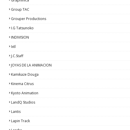
Graphinica
Group TAC
Grouper Productions
I.G Tatsunoko
INDIVISION
Ixtl
J.C.Staff
JOYAS DE LA ANIMACION
Kamikaze Douga
Kinema Citrus
Kyoto Animation
LandQ Studios
Lantis
Lapin Track