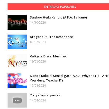
ENTRADAS POPULARES
5
Saishuu Heiki Kanojo (A.K.A. Saikano)
14/10/2020
Dragonaut - The Resonance
05/07/2023
Valkyrie Drive: Mermaid
19/08/2020
Nande Koko ni Sensei ga!? (A.K.A. Why the Hell Are
You Here, Teacher!?)
17/04/2024
Y el próximo jueves...
14/04/2024