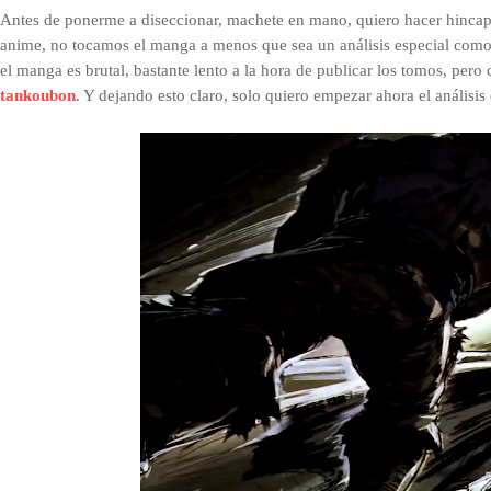
Antes de ponerme a diseccionar, machete en mano, quiero hacer hincap
anime, no tocamos el manga a menos que sea un análisis especial como
el manga es brutal, bastante lento a la hora de publicar los tomos, pero
tankoubon
. Y dejando esto claro, solo quiero empezar ahora el análisi