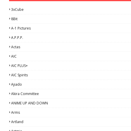
3xCube
8Bit
A-1 Pictures
A.P.P.P.
Actas
AIC
AIC PLUS+
AIC Spirits
Ajiado
Akira Committee
ANIME UP AND DOWN
Arms
Artland