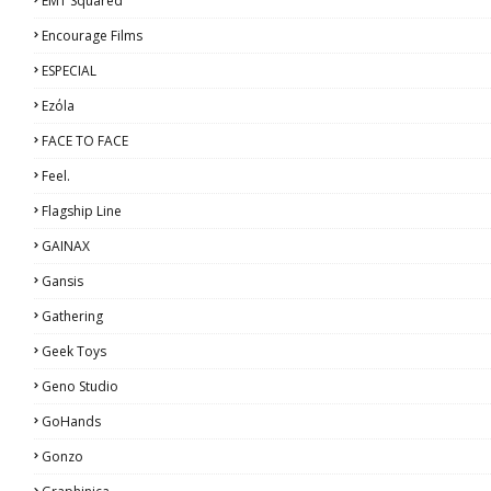
EMT Squared
Encourage Films
ESPECIAL
Ezόla
FACE TO FACE
Feel.
Flagship Line
GAINAX
Gansis
Gathering
Geek Toys
Geno Studio
GoHands
Gonzo