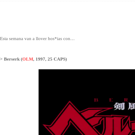
Esta semana van a llover hos*ias con…
> Berserk (
OLM
, 1997, 25 CAPS)