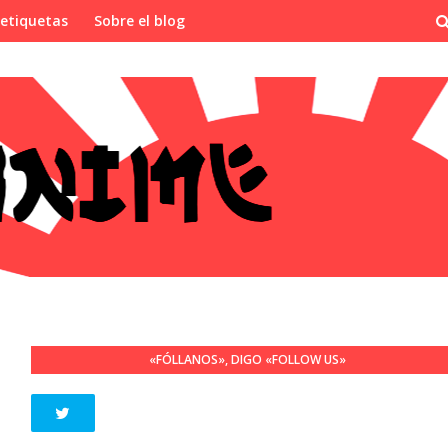
 etiquetas
Sobre el blog
«FÓLLANOS», DIGO «FOLLOW US»