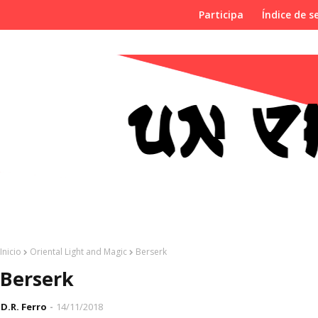
Participa
Índice de se
Inicio
Oriental Light and Magic
Berserk
Berserk
D.R. Ferro
14/11/2018