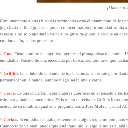
-¡Llamen a 
C
onjuntamente a estas historias secundarias está el tratamiento de los 
jugo hasta el final gracias a poder conocer más en profundidad su día a
fases que no solo aportarán valor a los giros de guion, sino que en ocas
continuación, os los presento:
>
Guts
. Tiene nombre de aperitivo, pero es el protagonista del anime. U
envidiable. Nacido de una ejecutada por horca, siempre tuvo que luchar 
>
Griffith
. Es el líder de la banda de los halcones. Un estratega brillan
permanecer en la banda, aunque luego serán uña y carne.
>
Casca
. Es una chica (sí, había mujeres guerreras en el pasado y las h
esfuerzo y malos comentarios. Es la mano derecha de Griffith hasta que
acerca de su nombre. Igual si le preguntamos a
José Mota
… ¡Hala! Allá
>
Corkus
. Si en todos los trabajos tenemos a alguien que no podemos 
Cuando todo va bien, puede que esté tranquilo; si algo le molesta, allá 