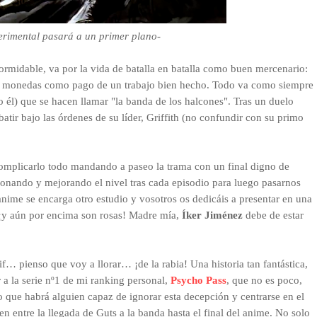
perimental pasará a un primer plano-
 formidable, va por la vida de batalla en batalla como buen mercenario:
us monedas como pago de un trabajo bien hecho. Todo va como siempre
él) que se hacen llamar "la banda de los halcones". Tras un duelo
atir bajo las órdenes de su líder, Griffith (no confundir con su primo
complicarlo todo mandando a paseo la trama con un final digno de
ionando y mejorando el nivel tras cada episodio para luego pasarnos
anime se encarga otro estudio y vosotros os dedicáis a presentar en una
 ¡y aún por encima son rosas! Madre mía,
Íker Jiménez
debe de estar
 pienso que voy a llorar… ¡de la rabia! Una historia tan fantástica,
a la serie nº1 de mi ranking personal,
Psycho Pass
, que no es poco,
o que habrá alguien capaz de ignorar esta decepción y centrarse en el
ren entre la llegada de Guts a la banda hasta el final del anime. No solo