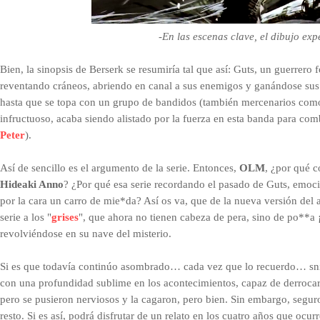
-En las escenas clave, el dibujo ex
B
i
en, la sinopsis de Berserk se resumiría tal que así: Guts, un guerrero
reventando cráneos, abriendo en canal a sus enemigos y ganándose s
hasta que se topa con un grupo de bandidos (también mercenarios como 
infructuoso, acaba siendo alistado por la fuerza en esta banda para comb
Peter
).
Así de sencillo es el argumento de la serie. Entonces,
OLM
, ¿por qué 
Hideaki Anno
? ¿Por qué esa serie recordando el pasado de Guts, emoc
por la cara un carro de mie*da? Así os va, que de la nueva versión del 
serie a los "
grises
", que ahora no tienen cabeza de pera, sino de po**a
revolviéndose en su nave del misterio.
Si es que todavía continúo asombrado… cada vez que lo recuerdo… snif…
con una profundidad sublime en los acontecimientos, capaz de derrocar 
pero se pusieron nerviosos y la cagaron, pero bien. Sin embargo, segur
resto. Si es así, podrá disfrutar de un relato en los cuatro años que ocur