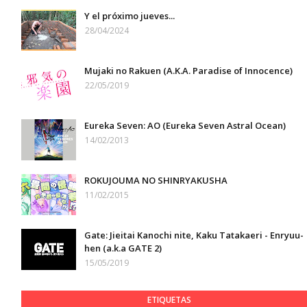
Y el próximo jueves...
28/04/2024
Mujaki no Rakuen (A.K.A. Paradise of Innocence)
22/05/2019
Eureka Seven: AO (Eureka Seven Astral Ocean)
14/02/2013
ROKUJOUMA NO SHINRYAKUSHA
11/02/2015
Gate: Jieitai Kanochi nite, Kaku Tatakaeri - Enryuu-
hen (a.k.a GATE 2)
15/05/2019
ETIQUETAS