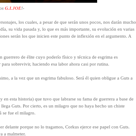
los
G.I.JOE
!-
personajes, los cuales, a pesar de que serán unos pocos, nos darán mucho
 día, su vida pasada y, lo que es más importante, su evolución en varias
iones serán los que inicien este punto de inflexión en el argumento. A
n guerrero de élite cuyo poderío físico y técnica de esgrima es
para sobrevivir, haciendo esa labor ahora casi por rutina.
tísimo, a la vez que un esgrima fabuloso. Será él quien obligue a Guts a
ay en esta historia) que tuvo que labrarse su fama de guerrera a base de
 llega Guts. Por cierto, es un milagro que no haya hecho un chiste
 se fue el milagro.
ver delante porque no lo tragamos, Corkus ejerce ese papel con Guts.
va a malmeter.