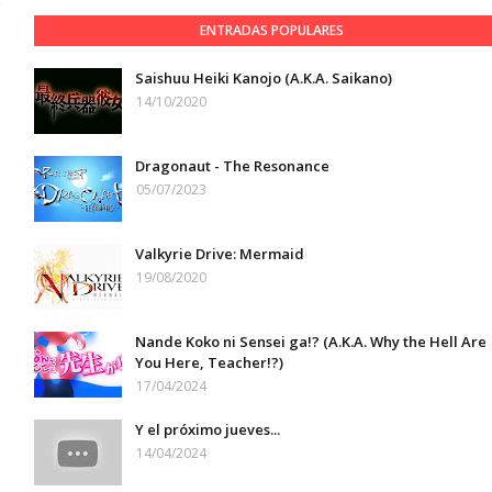
ENTRADAS POPULARES
Saishuu Heiki Kanojo (A.K.A. Saikano)
14/10/2020
Dragonaut - The Resonance
05/07/2023
Valkyrie Drive: Mermaid
19/08/2020
Nande Koko ni Sensei ga!? (A.K.A. Why the Hell Are
You Here, Teacher!?)
17/04/2024
Y el próximo jueves...
14/04/2024