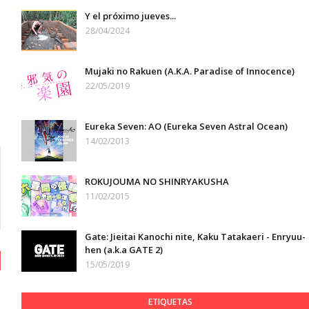
Y el próximo jueves...
28/04/2024
Mujaki no Rakuen (A.K.A. Paradise of Innocence)
22/05/2019
Eureka Seven: AO (Eureka Seven Astral Ocean)
14/02/2013
ROKUJOUMA NO SHINRYAKUSHA
11/02/2015
Gate: Jieitai Kanochi nite, Kaku Tatakaeri - Enryuu-
hen (a.k.a GATE 2)
15/05/2019
ETIQUETAS