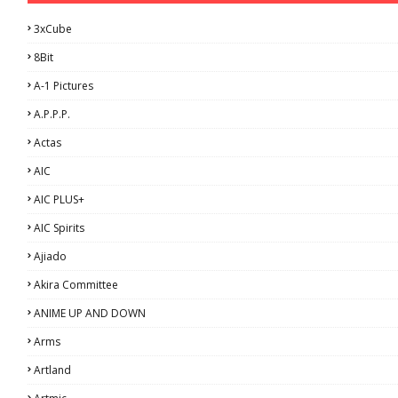
3xCube
8Bit
A-1 Pictures
A.P.P.P.
Actas
AIC
AIC PLUS+
AIC Spirits
Ajiado
Akira Committee
ANIME UP AND DOWN
Arms
Artland