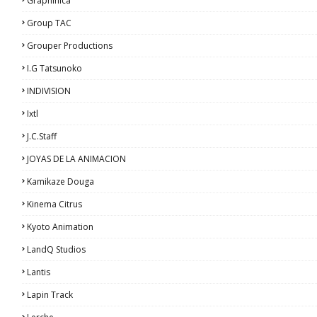
Graphinica
Group TAC
Grouper Productions
I.G Tatsunoko
INDIVISION
Ixtl
J.C.Staff
JOYAS DE LA ANIMACION
Kamikaze Douga
Kinema Citrus
Kyoto Animation
LandQ Studios
Lantis
Lapin Track