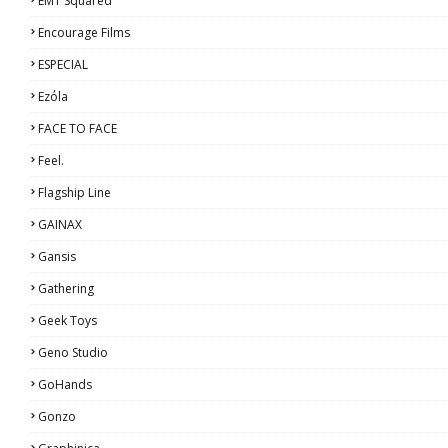
EMT Squared
Encourage Films
ESPECIAL
Ezόla
FACE TO FACE
Feel.
Flagship Line
GAINAX
Gansis
Gathering
Geek Toys
Geno Studio
GoHands
Gonzo