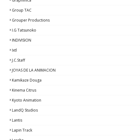
Graphinica
Group TAC
Grouper Productions
I.G Tatsunoko
INDIVISION
Ixtl
J.C.Staff
JOYAS DE LA ANIMACION
Kamikaze Douga
Kinema Citrus
Kyoto Animation
LandQ Studios
Lantis
Lapin Track