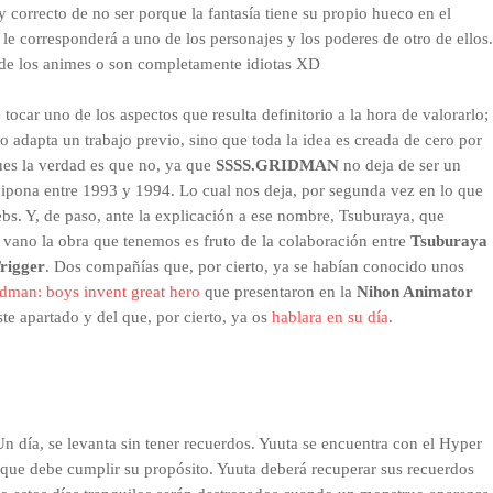
y correcto de no ser porque la fantasía tiene su propio hueco en el
e corresponderá a uno de los personajes y los poderes de otro de ellos.
s de los animes o son completamente idiotas XD
tocar uno de los aspectos que resulta definitorio a la hora de valorarlo;
no adapta un trabajo previo, sino que toda la idea es creada de cero por
ues la verdad es que no, ya que
SSSS.GRIDMAN
no deja de ser un
 nipona entre 1993 y 1994. Lo cual nos deja, por segunda vez en lo que
ebs. Y, de paso, ante la explicación a ese nombre, Tsuburaya, que
n vano la obra que tenemos es fruto de la colaboración entre
Tsuburaya
rigger
. Dos compañías que, por cierto, ya se habían conocido unos
man: boys invent great hero
que presentaron en la
Nihon Animator
te apartado y del que, por cierto, ya os
hablara en su día
.
 Un día, se levanta sin tener recuerdos. Yuuta se encuentra con el Hyper
ue debe cumplir su propósito. Yuuta deberá recuperar sus recuerdos