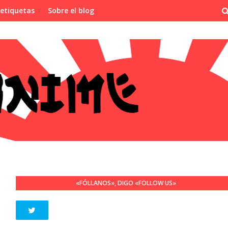
 etiquetas
Sobre el blog
«FÓLLANOS», DIGO «FOLLOW US»