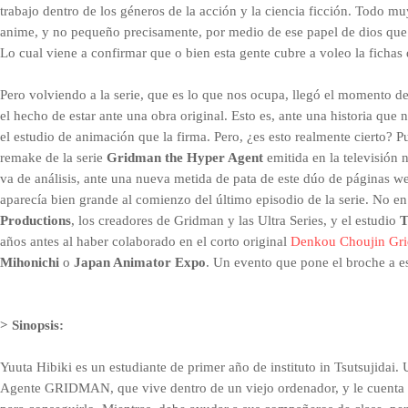
trabajo dentro de los géneros de la acción y la ciencia ficción. Todo mu
anime, y no pequeño precisamente, por medio de ese papel de dios que l
Lo cual viene a confirmar que o bien esta gente cubre a voleo la ficha
Pero volviendo a la serie, que es lo que nos ocupa, llegó el momento de 
el hecho de estar ante una obra original. Esto es, ante una historia que 
el estudio de animación que la firma. Pero, ¿es esto realmente cierto? P
remake de la serie
Gridman the Hyper Agent
emitida en la televisión
va de análisis, ante una nueva metida de pata de este dúo de páginas w
aparecía bien grande al comienzo del último episodio de la serie. No e
Productions
, los creadores de Gridman y las Ultra Series, y el estudio
T
años antes al haber colaborado en el corto original
Denkou Choujin Grid
Mihonichi
o
Japan Animator Expo
. Un evento que pone el broche a es
> Sinopsis:
Yuuta Hibiki es un estudiante de primer año de instituto in Tsutsujidai.
Agente GRIDMAN, que vive dentro de un viejo ordenador, y le cuenta q