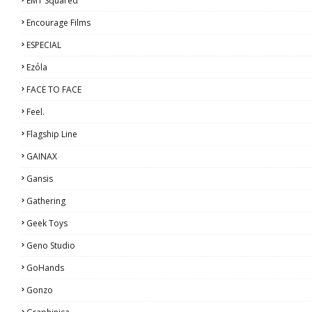
EMT Squared
Encourage Films
ESPECIAL
Ezόla
FACE TO FACE
Feel.
Flagship Line
GAINAX
Gansis
Gathering
Geek Toys
Geno Studio
GoHands
Gonzo