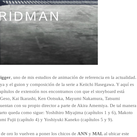
igger
, uno de mis estudios de animación de referencia en la actualidad.
ya y el guion y composición de la serie a Keiichi Hasegawa. Y aquí es
apítulos de extensión nos encontramos con que el storyboard está
 Geso,
Kai Ikarashi,
Ken Ootsuka,
Mayumi Nakamura,
Tatsumi
 cuentan con su propio director a parte de Akira Amemiya. De tal manera
parto queda como sigue:
Yoshihiro Miyajima (capítulos 1 y 6),
Makoto
umi Fujii (
capítulo
4) y
Yoshiyuki Kaneko (
capítulos
5 y 9).
he de oro lo vuelven a poner los chicos de
ANN
y
MAL
al ubicar este