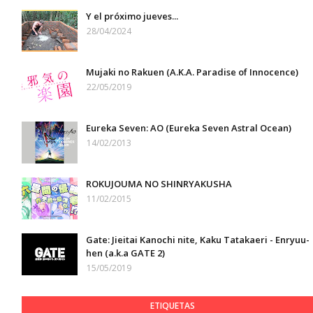
Y el próximo jueves...
28/04/2024
Mujaki no Rakuen (A.K.A. Paradise of Innocence)
22/05/2019
Eureka Seven: AO (Eureka Seven Astral Ocean)
14/02/2013
ROKUJOUMA NO SHINRYAKUSHA
11/02/2015
Gate: Jieitai Kanochi nite, Kaku Tatakaeri - Enryuu-
hen (a.k.a GATE 2)
15/05/2019
ETIQUETAS