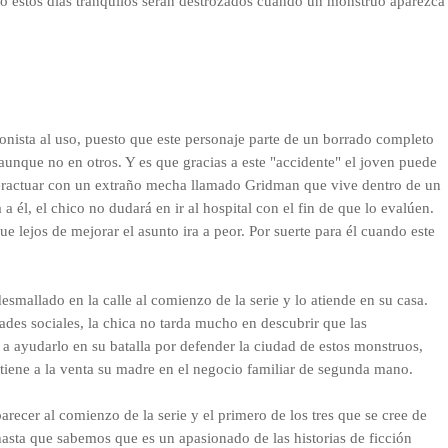
ro estos días tranquilos serán destrozados cuando un monstruo aparezca
gonista al uso, puesto que este personaje parte de un borrado completo
aunque no en otros. Y es que gracias a este "accidente" el joven puede
eractuar con un extraño mecha llamado Gridman que vive dentro de un
él, el chico no dudará en ir al hospital con el fin de que lo evalúen.
e lejos de mejorar el asunto ira a peor. Por suerte para él cuando este
smallado en la calle al comienzo de la serie y lo atiende en su casa.
dades sociales, la chica no tarda mucho en descubrir que las
 a ayudarlo en su batalla por defender la ciudad de estos monstruos,
tiene a la venta su madre en el negocio familiar de segunda mano.
arecer al comienzo de la serie y el primero de los tres que se cree de
hasta que sabemos que es un apasionado de las historias de ficción