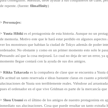
para conseguirlo. Mientras, debe ayudar a sus compañeros de clase, pe
de repente. (fuente:
filmaffinity
)
> Personajes:
>
Yuuta
Hibiki
es el protagonista de esta historia. Aunque no un prota
de memoria. Motivo este que le hará estar perdido en algunos aspectos 
ver los monstruos que habitan la ciudad de Tokyo además de poder int
ordenador. No obstante y como en un primer momento esto solo le pasa a 
Pensando así que la cosa mejorará. Lo cual no deja de ser un error, ya qu
momento llegue contará con la ayuda de sus dos amigos.
>
Rikka
Takarada
es la compañera de clase que se encuentra a Yuuta de
De actitud un tanto reservada e ideas bastante claras en cuanto a priori
alucinaciones de Yuuta son terriblemente reales. Viéndose así arrastrada
pues el ordenador en el que vive Gridman es parte de la mercancía que 
>
Shou
Utsumi
es el último de los amigos de nuestro protagonista en ap
inmediato sus alucinaciones. Cosa que puede resultar un tanto extraña 