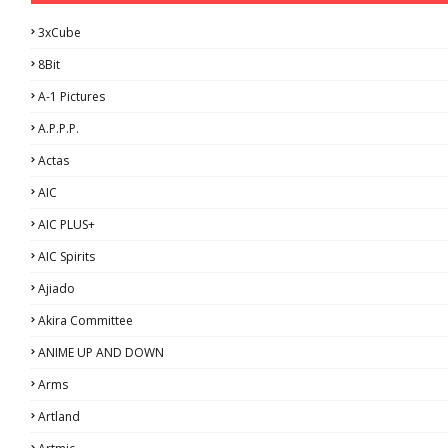
3xCube
8Bit
A-1 Pictures
A.P.P.P.
Actas
AIC
AIC PLUS+
AIC Spirits
Ajiado
Akira Committee
ANIME UP AND DOWN
Arms
Artland