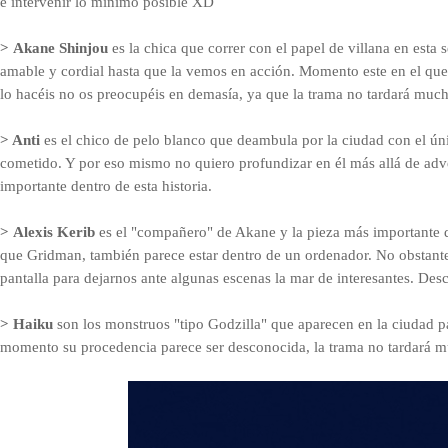
e intervenir lo mínimo posible XD
>
Akane
Shinjou
es la chica que correr con el papel de villana en esta
amable y cordial hasta que la vemos en acción. Momento este en el que
lo hacéis no os preocupéis en demasía, ya que la trama no tardará muc
> Anti
es el chico de pelo blanco que deambula por la ciudad con el úni
cometido. Y por eso mismo no quiero profundizar en él más allá de adv
importante dentro de esta historia.
>
Alexis
Kerib
es el "compañero" de Akane y la pieza más importante de
que Gridman, también parece estar dentro de un ordenador. No obstante y
pantalla para dejarnos ante algunas escenas la mar de interesantes. Desco
> Haiku
son los monstruos "tipo Godzilla" que aparecen en la ciudad pa
momento su procedencia parece ser desconocida, la trama no tardará mu