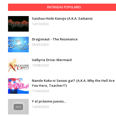
ENTRADAS POPULARES
7
Saishuu Heiki Kanojo (A.K.A. Saikano)
14/10/2020
Dragonaut - The Resonance
05/07/2023
Valkyrie Drive: Mermaid
19/08/2020
Nande Koko ni Sensei ga!? (A.K.A. Why the Hell Are
You Here, Teacher!?)
17/04/2024
Y el próximo jueves...
14/04/2024