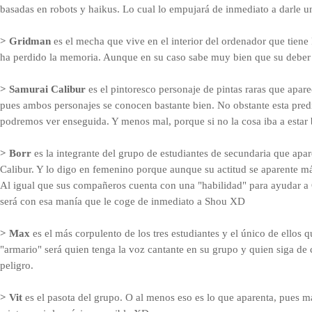
basadas en robots y haikus. Lo cual lo empujará de inmediato a darle u
> Gridman
es el mecha que vive en el interior del ordenador que tiene
ha perdido la memoria. Aunque en su caso sabe muy bien que su deber e
> Samurai Calibur
es el pintoresco personaje de pintas raras que apar
pues ambos personajes se conocen bastante bien. No obstante esta pred
podremos ver enseguida. Y menos mal, porque si no la cosa iba a estar
> Borr
es la integrante del grupo de estudiantes de secundaria que ap
Calibur. Y lo digo en femenino porque aunque su actitud se aparente má
Al igual que sus compañeros cuenta con una "habilidad" para ayudar 
será con esa manía que le coge de inmediato a Shou XD
> Max
es el más corpulento de los tres estudiantes y el único de ellos
"armario" será quien tenga la voz cantante en su grupo y quien siga de c
peligro.
> Vit
es el pasota del grupo. O al menos eso es lo que aparenta, pues más