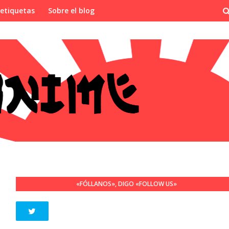
 etiquetas
Sobre el blog
«FÓLLANOS», DIGO «FOLLOW US»