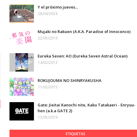
Y el próximo jueves...
28/04/2024
Mujaki no Rakuen (A.K.A. Paradise of Innocence)
22/05/2019
Eureka Seven: AO (Eureka Seven Astral Ocean)
14/02/2013
ROKUJOUMA NO SHINRYAKUSHA
11/02/2015
Gate: Jieitai Kanochi nite, Kaku Tatakaeri - Enryuu-
hen (a.k.a GATE 2)
15/05/2019
ETIQUETAS