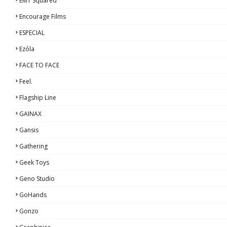
EMT Squared
Encourage Films
ESPECIAL
Ezόla
FACE TO FACE
Feel.
Flagship Line
GAINAX
Gansis
Gathering
Geek Toys
Geno Studio
GoHands
Gonzo