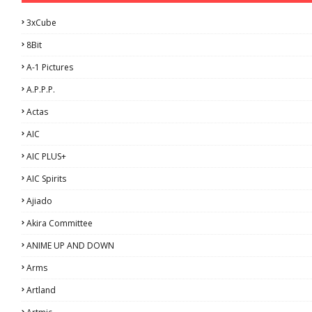
3xCube
8Bit
A-1 Pictures
A.P.P.P.
Actas
AIC
AIC PLUS+
AIC Spirits
Ajiado
Akira Committee
ANIME UP AND DOWN
Arms
Artland