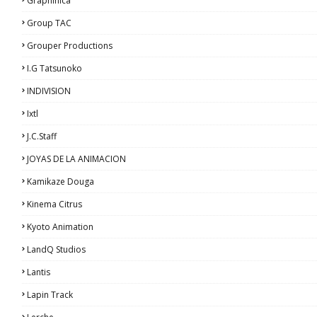
Graphinica
Group TAC
Grouper Productions
I.G Tatsunoko
INDIVISION
Ixtl
J.C.Staff
JOYAS DE LA ANIMACION
Kamikaze Douga
Kinema Citrus
Kyoto Animation
LandQ Studios
Lantis
Lapin Track