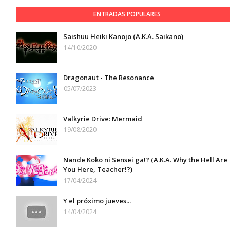
ENTRADAS POPULARES
Saishuu Heiki Kanojo (A.K.A. Saikano)
14/10/2020
Dragonaut - The Resonance
05/07/2023
Valkyrie Drive: Mermaid
19/08/2020
Nande Koko ni Sensei ga!? (A.K.A. Why the Hell Are
You Here, Teacher!?)
17/04/2024
Y el próximo jueves...
14/04/2024