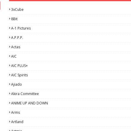
3xCube
8Bit
A-1 Pictures
A.P.P.P.
Actas
AIC
AIC PLUS+
AIC Spirits
Ajiado
Akira Committee
ANIME UP AND DOWN
Arms
Artland