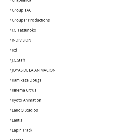
Graphinica
Group TAC
Grouper Productions
I.G Tatsunoko
INDIVISION
Ixtl
J.C.Staff
JOYAS DE LA ANIMACION
Kamikaze Douga
Kinema Citrus
Kyoto Animation
LandQ Studios
Lantis
Lapin Track