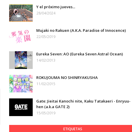
Y el próximo jueves...
28/04/2024
Mujaki no Rakuen (A.K.A. Paradise of Innocence)
22/05/2019
Eureka Seven: AO (Eureka Seven Astral Ocean)
14/02/2013
ROKUJOUMA NO SHINRYAKUSHA
11/02/2015
Gate: Jieitai Kanochi nite, Kaku Tatakaeri - Enryuu-
hen (a.k.a GATE 2)
15/05/2019
ETIQUETAS