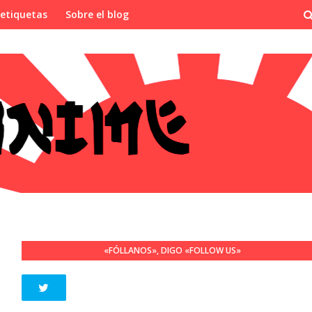
 etiquetas
Sobre el blog
«FÓLLANOS», DIGO «FOLLOW US»