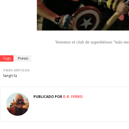
Veremos el club de superhéroes "más mej
Tags
Previo
MÁS ANTIGUA
Sangri-la
PUBLICADO POR
D.R. FERRO