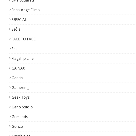
EMT Squared
Encourage Films
ESPECIAL
Ezόla
FACE TO FACE
Feel.
Flagship Line
GAINAX
Gansis
Gathering
Geek Toys
Geno Studio
GoHands
Gonzo