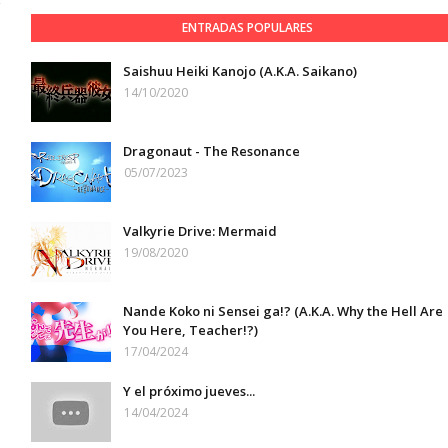
ENTRADAS POPULARES
Saishuu Heiki Kanojo (A.K.A. Saikano)
14/10/2020
Dragonaut - The Resonance
05/07/2023
Valkyrie Drive: Mermaid
19/08/2020
Nande Koko ni Sensei ga!? (A.K.A. Why the Hell Are
You Here, Teacher!?)
17/04/2024
Y el próximo jueves...
14/04/2024