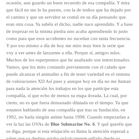
ocasión, aun guardo un buen recuerdo de esa compañía. Y mira
que fácil no me lo ha puesto, con la de truños que ha dejado por
el camino y que un servidor se comió en su día pensando que
eran otra cosa. Ya sabéis el dicho, nadie nace aprendido. Y a base
de tropezar en la misma piedra uno acaba aprendiendo lo justo
como para que esos accidentes no sucedan con tanta frecuencia.
Y por eso mismo a día de hoy me miro muy bien la serie que
voy a ver antes de lanzarme a ella. Porque sí, amigos míos.
Muchos de los esperpentos que he analizado son intencionados.
Vamos, que los miro contando previamente con el calado que
puede alcanzar el animalito a fin de tener variedad en el sistema
de valoraciones XD Así pues y aunque hoy en día no me llaman
para nada la atención los trabajos en los que participe esta
compañía, sí que echo de menos su etapa dorada. La cual, por
cierto, no es que fuera demasiado dilatada en el tiempo. Ya que
estamos hablando de una compañía que tras su fundación, en
1992, no haría ningún anime hasta 1998. Cuando empezarían a
ver la luz las OVAs de
Blue Submarine No. 6
. Y qué queréis que
os diga, porque si esta relajación os llama la atención esperad a
saber que su destino estaba prácticamente sellado desde su