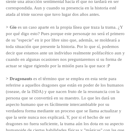
siente una atracción sentimental hacia él que no tardará en ser
correspondida. Aun y cuando su presencia en la historia esté
atada al triste suceso que tuvo lugar dos años antes.
> Gio
es un caso aparte en la propia línea que traza la trama. ¿Y
por qué digo esto? Pues porque este personaje no será el primero
de su "especie" en ir por libre sino que, además, se moldeará a
toda situación que presente la historia. Por lo que sí, podemos
decir que estamos ante un individuo realmente polifacético aun y
cuando en algunas ocasiones nos preguntaremos si su forma de
actuar se sigue rigiendo por la misión para la que nace :P
> Dragonauts
es el término que se emplea en esta serie para
referirse a aquellos dragones que están en poder de los humanos
(osease, de la ISDA) y que nacen fruto de la resonancia con la
persona que se convertirá en su maestro. Lo que les dará un
aspecto humano que es fácilmente intercambiable por su
verdadera forma mediante un proceso que se llama actualizar y
que la serie nunca nos explicará. Y, por si el hecho de ser
dragones no fuera suficiente, la trama aún los dota en su aspecto
humanoide de ciertas habilidades físicas y "mágicas" con las que