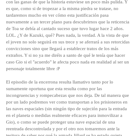
con las ganas de que la historia estuviese un poco más pulida. Y
es que, como si de tropezar a la misma piedra se tratase, no
tardaremos mucho en ver cómo esta justificación pasa
nuevamente a un tercer plano para descubrirnos que la reticencia
de Toa se debía al cantado suceso que tuvo lugar hace 2 años.
LOL. ¿Y de Kazuki, qué? Pues nada, la verdad. A la vista de que
el joven no solo seguirá en sus trece y se aferrará a sus retorcidas
convicciones sino que llegará a establecer tratos de los más
extraños. Y si no ya me diréis a santo de qué le tenía que hacer
caso Gio si el "acuerdo" le afecta poco nada en realidad al ser un
personaje totalmente libre :P
El episodio de la encerrona resulta llamativo tanto por lo
sumamente oportuna que esta resulta como por las
incongruencias y rompecabezas que nos deja. De tal manera que
por un lado podremos ver como transportan a los prisioneros en
las naves espaciales (sin ningún tipo de sujeción para la entrada
en el planeta o medidas realmente eficaces para inmovilizar a
Gio), o como se puede proteger una nave espacial de una
reentrada descontrolada y por el otro nos tomaremos ante la
tesitura de saber por qué la armada Jillard se ha estado quieta