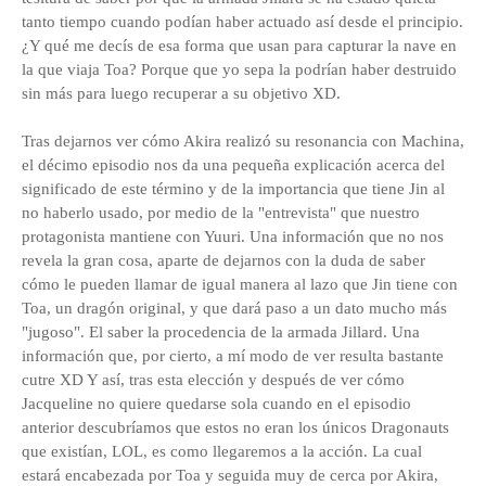
tanto tiempo cuando podían haber actuado así desde el principio.
¿Y qué me decís de esa forma que usan para capturar la nave en
la que viaja Toa? Porque que yo sepa la podrían haber destruido
sin más para luego recuperar a su objetivo XD.
Tras dejarnos ver cómo Akira realizó su resonancia con Machina,
el décimo episodio nos da una pequeña explicación acerca del
significado de este término y de la importancia que tiene Jin al
no haberlo usado, por medio de la "entrevista" que nuestro
protagonista mantiene con Yuuri. Una información que no nos
revela la gran cosa, aparte de dejarnos con la duda de saber
cómo le pueden llamar de igual manera al lazo que Jin tiene con
Toa, un dragón original, y que dará paso a un dato mucho más
"jugoso". El saber la procedencia de la armada Jillard. Una
información que, por cierto, a mí modo de ver resulta bastante
cutre XD Y así, tras esta elección y después de ver cómo
Jacqueline no quiere quedarse sola cuando en el episodio
anterior descubríamos que estos no eran los únicos Dragonauts
que existían, LOL, es como llegaremos a la acción. La cual
estará encabezada por Toa y seguida muy de cerca por Akira,