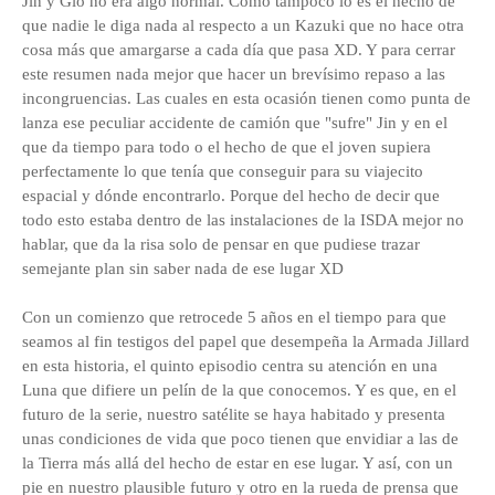
Jin y Gio no era algo normal. Como tampoco lo es el hecho de
que nadie le diga nada al respecto a un Kazuki que no hace otra
cosa más que amargarse a cada día que pasa XD. Y para cerrar
este resumen nada mejor que hacer un brevísimo repaso a las
incongruencias. Las cuales en esta ocasión tienen como punta de
lanza ese peculiar accidente de camión que "sufre" Jin y en el
que da tiempo para todo o el hecho de que el joven supiera
perfectamente lo que tenía que conseguir para su viajecito
espacial y dónde encontrarlo. Porque del hecho de decir que
todo esto estaba dentro de las instalaciones de la ISDA mejor no
hablar, que da la risa solo de pensar en que pudiese trazar
semejante plan sin saber nada de ese lugar XD
Con un comienzo que retrocede 5 años en el tiempo para que
seamos al fin testigos del papel que desempeña la Armada Jillard
en esta historia, el quinto episodio centra su atención en una
Luna que difiere un pelín de la que conocemos. Y es que, en el
futuro de la serie, nuestro satélite se haya habitado y presenta
unas condiciones de vida que poco tienen que envidiar a las de
la Tierra más allá del hecho de estar en ese lugar. Y así, con un
pie en nuestro plausible futuro y otro en la rueda de prensa que