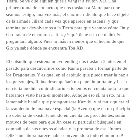
Tierra. Se ve que alguien quería vengar a Plutón XD. Una
primera toma de contacto que nos traslada a Marte para que
seamos testigo, una vez más, el enorme ridículo que hace el jefe
de la armada Jillard cada vez que aparece en escena, y que
termina por devolvernos a la Tierra para que veamos cómo Jin y
Gio tratan de encontrar a Toa. ¿Y qué tiene esto de malo? Se
preguntará alguno. Pues ni más ni menos que el hecho de que
Gio ya sabe dónde se encuentra Toa XD
El episodio que estrena nuevo ending nos traslada 3 años en el
pasado para descubrirnos como Raina pasaba a formar parte de
los Dragonauts. Y es que, en el capítulo que puede traer la paz a
los personajes, Raina desempeñará un papel importante y hasta
en cierta medida contradictorio si tenemos en cuenta todo lo que
habíamos visto hasta el momento. Aunque eso sí, ni esto, ni la
lamentable batalla que protagonizara Kazuki, y ni tan siquiera el
lanzamiento de una nave espacial (la Avenir) que en un principio
no debería de existir teniendo en cuenta los precedentes, serán
motivos de peso para que Jin cese su particular búsqueda en
compañía de sus nuevos aliados y la promesa de ese "futuro
feliz" que ahora parece haber convencido a todo el mundo :P