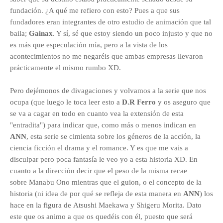
fundación. ¿A qué me refiero con esto? Pues a que sus
fundadores eran integrantes de otro estudio de animación que tal
baila;
Gainax
. Y sí, sé que estoy siendo un poco injusto y que no
es más que especulación mía, pero a la vista de los
acontecimientos no me negaréis que ambas empresas llevaron
prácticamente el mismo rumbo XD.
Pero dejémonos de divagaciones y volvamos a la serie que nos
ocupa (que luego le toca leer esto a
D.R Ferro
y os aseguro que
se va a cagar en todo en cuanto vea la extensión de esta
"entradita") para indicar que, como más o menos indican en
ANN
, esta serie se cimienta sobre los géneros de la acción, la
ciencia ficción el drama y el romance. Y es que me vais a
disculpar pero poca fantasía le veo yo a esta historia XD. En
cuanto a la dirección decir que el peso de la misma recae
sobre
Manabu Ono mientras que el guion, o el concepto de la
historia (ni idea de por qué se refleja de esta manera en
ANN
) los
hace en la figura de
Atsushi Maekawa
y
Shigeru Morita. Dato
este que os animo a que os quedéis con él, puesto que será