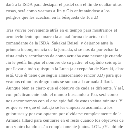
dará a la ISDA para destapar el pastel con el fin de ocultar otras
cosas, será como veamos a Jin y Gio enfrentándose a los
peligros que les acechan en la búsqueda de Toa :D
Tras volver brevemente atrás en el tiempo para mostrarnos el
acontecimiento que marca la actual forma de actuar del
comandante de la ISDA, Sakakai Beisel, y dejarnos ante la
primera incongruencia de la jornada, si se nos da por echar la
vista atrás y acordarnos de como actuaba este personaje cuando
Jin le pedía limpiar el nombre de su padre, el capítulo seis opta
por llevar a todo quisqui a la Luna (a excepción de Kazuki, claro
está. Que él tiene que seguir almacenando rencor XD) para que
veamos cómo los dragonauts se suman a la armada Jillard.
Aunque bien es cierto que el objetivo de cada es diferente. Y así,
con prácticamente todo el mundo buscando a Toa, será como
nos encontremos con el otro epic fail de estos veinte minutos. Y
es que se ve que el trabajo se les empezaba acumular a los
guionistas y por eso optaron por olvidarse completamente de la
Armada Jillard para centrarse en el resto cuando los objetivos de
uno y otro bando están completamente juntos. LOL. ¿Y a dónde