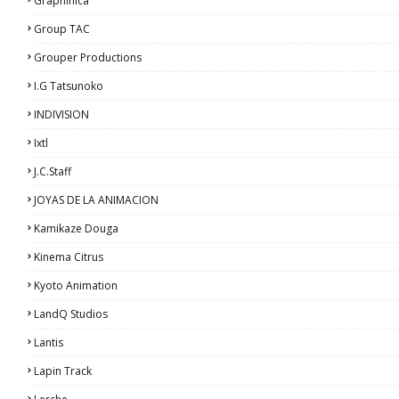
Graphinica
Group TAC
Grouper Productions
I.G Tatsunoko
INDIVISION
Ixtl
J.C.Staff
JOYAS DE LA ANIMACION
Kamikaze Douga
Kinema Citrus
Kyoto Animation
LandQ Studios
Lantis
Lapin Track