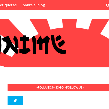
 etiquetas
Sobre el blog
«FÓLLANOS», DIGO «FOLLOW US»