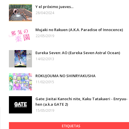
Y el próximo jueves...
28/04/2024
Mujaki no Rakuen (A.K.A. Paradise of Innocence)
22/05/2019
Eureka Seven: AO (Eureka Seven Astral Ocean)
14/02/2013
ROKUJOUMA NO SHINRYAKUSHA
11/02/2015
Gate: Jieitai Kanochi nite, Kaku Tatakaeri - Enryuu-
hen (a.k.a GATE 2)
15/05/2019
ETIQUETAS