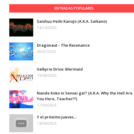
ENTRADAS POPULARES
Saishuu Heiki Kanojo (A.K.A. Saikano)
14/10/2020
Dragonaut - The Resonance
05/07/2023
Valkyrie Drive: Mermaid
19/08/2020
Nande Koko ni Sensei ga!? (A.K.A. Why the Hell Are
You Here, Teacher!?)
17/04/2024
Y el próximo jueves...
14/04/2024