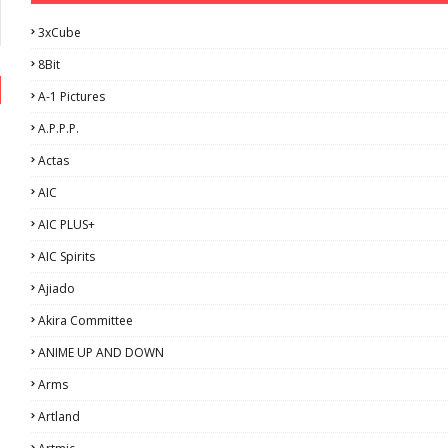
3xCube
8Bit
A-1 Pictures
A.P.P.P.
Actas
AIC
AIC PLUS+
AIC Spirits
Ajiado
Akira Committee
ANIME UP AND DOWN
Arms
Artland