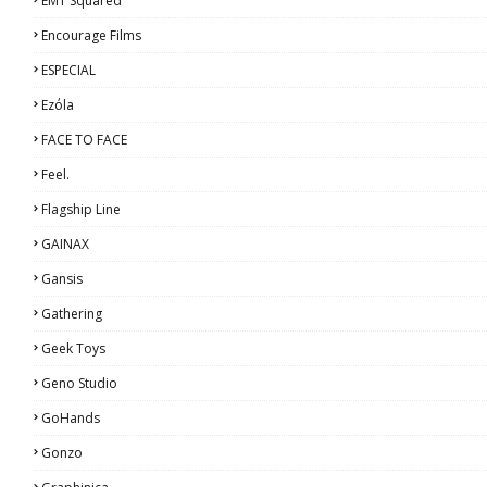
EMT Squared
Encourage Films
ESPECIAL
Ezόla
FACE TO FACE
Feel.
Flagship Line
GAINAX
Gansis
Gathering
Geek Toys
Geno Studio
GoHands
Gonzo