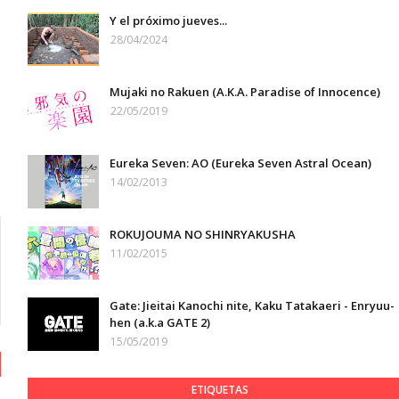
Y el próximo jueves...
28/04/2024
Mujaki no Rakuen (A.K.A. Paradise of Innocence)
22/05/2019
Eureka Seven: AO (Eureka Seven Astral Ocean)
14/02/2013
ROKUJOUMA NO SHINRYAKUSHA
11/02/2015
Gate: Jieitai Kanochi nite, Kaku Tatakaeri - Enryuu-
hen (a.k.a GATE 2)
15/05/2019
ETIQUETAS