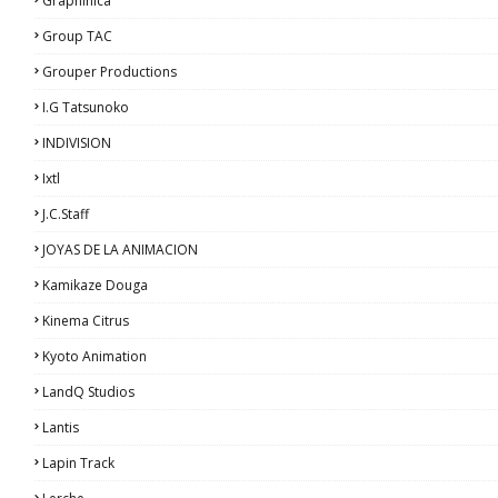
Graphinica
Group TAC
Grouper Productions
I.G Tatsunoko
INDIVISION
Ixtl
J.C.Staff
JOYAS DE LA ANIMACION
Kamikaze Douga
Kinema Citrus
Kyoto Animation
LandQ Studios
Lantis
Lapin Track