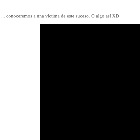
... conoceremos a una víctima de este suceso. O algo así XD