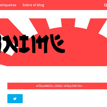
 etiquetas
Sobre el blog
«FÓLLANOS», DIGO «FOLLOW US»