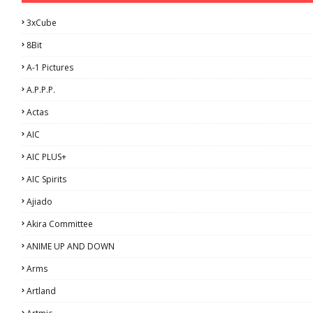
3xCube
8Bit
A-1 Pictures
A.P.P.P.
Actas
AIC
AIC PLUS+
AIC Spirits
Ajiado
Akira Committee
ANIME UP AND DOWN
Arms
Artland