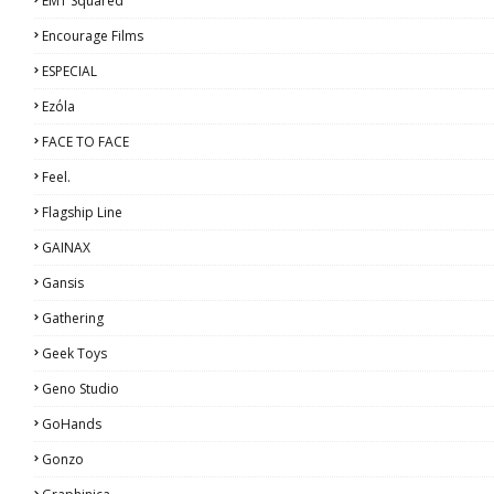
EMT Squared
Encourage Films
ESPECIAL
Ezόla
FACE TO FACE
Feel.
Flagship Line
GAINAX
Gansis
Gathering
Geek Toys
Geno Studio
GoHands
Gonzo