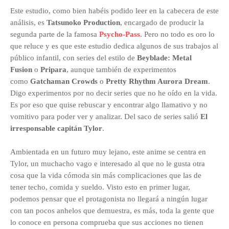
Este estudio, como bien habéis podido leer en la cabecera de este
análisis, es
Tatsunoko Production
, encargado de producir la
segunda parte de la famosa
Psycho-Pass
. Pero no todo es oro lo
que reluce y es que este estudio dedica algunos de sus trabajos al
público infantil, con series del estilo de
Beyblade: Metal
Fusion
o
Pripara
, aunque también de experimentos
como
Gatchaman Crowds
o
Pretty Rhythm Aurora Dream
.
Digo experimentos por no decir series que no he oído en la vida.
Es por eso que quise rebuscar y encontrar algo llamativo y no
vomitivo para poder ver y analizar. Del saco de series salió
El
irresponsable capitán Tylor
.
Ambientada en un futuro muy lejano, este anime se centra en
Tylor, un muchacho vago e interesado al que no le gusta otra
cosa que la vida cómoda sin más complicaciones que las de
tener techo, comida y sueldo. Visto esto en primer lugar,
podemos pensar que el protagonista no llegará a ningún lugar
con tan pocos anhelos que demuestra, es más, toda la gente que
lo conoce en persona comprueba que sus acciones no tienen