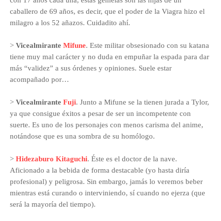
con 17 años cada una, estas gemelas son las hijas de un
caballero de 69 años, es decir, que el poder de la Viagra hizo el
milagro a los 52 añazos. Cuidadito ahí.
>
Vicealmirante
Mifune
. Este militar obsesionado con su katana
tiene muy mal carácter y no duda en empuñar la espada para dar
más “validez” a sus órdenes y opiniones. Suele estar
acompañado por…
>
Vicealmirante
Fuji
. Junto a Mifune se la tienen jurada a Tylor,
ya que consigue éxitos a pesar de ser un incompetente con
suerte. Es uno de los personajes con menos carisma del anime,
notándose que es una sombra de su homólogo.
>
Hidezaburo Kitaguchi
. Éste es el doctor de la nave.
Aficionado a la bebida de forma destacable (yo hasta diría
profesional) y peligrosa. Sin embargo, jamás lo veremos beber
mientras está curando o interviniendo, sí cuando no ejerza (que
será la mayoría del tiempo).