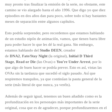
muy pronto tras finalizar la emisión de la serie, no obstante, este
camino se vio alargado hasta el año 1996. Que digo yo que diez
episodios en dos años dan para poco, sobre todo si hay bastantes
meses de separación entre algunos capítulos.
Esto podría sorprender, pero recordemos que estamos hablando
de un estudio nipón de animación, vamos, que tienen barra libre
para poder hacer lo que les dé la real gana. Sin embargo,
estamos hablando del
Studio DEEN
, creador
de
DNA2
,
Fate/Stay Night
(la original),
Initial D Third
Stage
,
Read or Die
(las Ovas) o
You’re Under Arrest
, por lo
que algo de buen hacer se podría prever. Esto es así, vistas las
OVAs sin la tardanza que sucedió el siglo pasado. Así que
respiremos tranquilos, ya que continúan la pauta general de la
serie (más literal de que nunca, ya veréis).
Además de seguir igual, tenemos un buen añadido como es la
profundización en los personajes más importantes de la serie
original, cosa que es de agradecer, porque profundizaremos en el