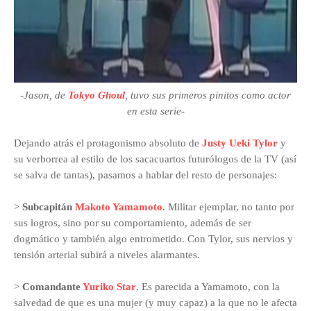
-Jason, de
Tokyo Ghoul
, tuvo sus primeros pinitos como actor
en esta serie-
Dejando atrás el protagonismo absoluto de
Justy Ueki Tylor
y
su verborrea al estilo de los sacacuartos futurólogos de la TV (así
se salva de tantas), pasamos a hablar del resto de personajes:
>
Subcapitán
Makoto Yamamoto
. Militar ejemplar, no tanto por
sus logros, sino por su comportamiento, además de ser
dogmático y también algo entrometido. Con Tylor, sus nervios y
tensión arterial subirá a niveles alarmantes.
>
Comandante
Yuriko Star
. Es parecida a Yamamoto, con la
salvedad de que es una mujer (y muy capaz) a la que no le afecta