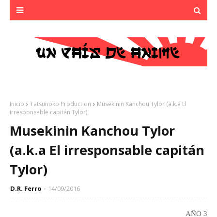
Inicio
Tatsunoko Production
Musekinin Kanchou Tylor (a.k.a El
irresponsable capitán Tylor)
Musekinin Kanchou Tylor
(a.k.a El irresponsable capitán
Tylor)
D.R. Ferro
14/09/2016
AÑO 3