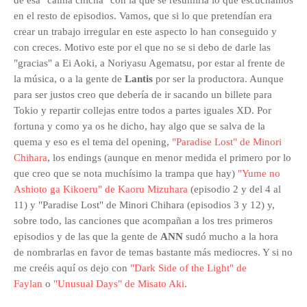
de esa "calma chicha" con la que se resumiría lo que escuchamos
en el resto de episodios.
Vamos, que si lo que pretendían era
crear un trabajo irregular en este aspecto lo han conseguido y
con creces. Motivo este por el que no se si debo de darle las
"gracias" a
Ei Aoki, a N
oriyasu Agematsu, por estar al frente de
la música, o a la gente de
Lantis
por ser la productora. Aunque
para ser justos creo que debería de ir sacando un billete para
Tokio y repartir collejas entre todos a partes iguales XD. Por
fortuna y como ya os he dicho, hay algo que se salva de la
quema y eso es el tema del opening,
"Paradise Lost" de Minori
Chihara
, los endings (aunque en menor medida el primero por lo
que creo que se nota muchísimo la trampa que hay)
"Yume no
Ashioto ga Kikoeru" de Kaoru Mizuhara
(episodio 2 y del 4 al
11) y
"Paradise Lost" de Minori Chihara (episodios 3 y 12) y,
sobre todo, las canciones que acompañan a los tres primeros
episodios y de las que la gente de
ANN
sudó mucho a la hora
de nombrarlas en favor de temas bastante más mediocres. Y si no
me creéis aquí os dejo con
"Dark Side of the Light" de
Faylan
o
"Unusual Days" de
Misato Aki
.