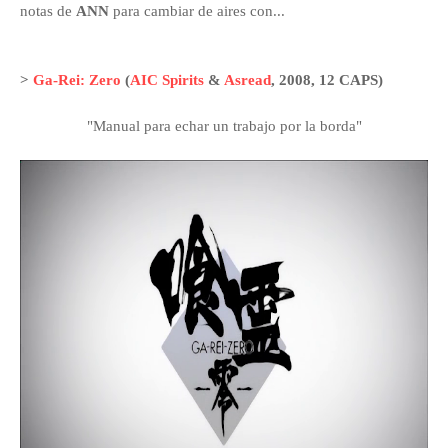
notas de
ANN
para cambiar de aires con...
>
Ga-Rei: Zero
(
AIC Spirits
&
Asread
, 2008
, 12 CAPS)
"Manual para echar un trabajo por la borda"