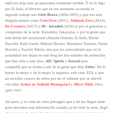
staff nos deja ante un panorama realmente terrible. Y no lo digo
por
Ei Aoki,
el director que en ese momento acometía su
segundo trabajo tras
Girls Bravo
(2004-2005) y que tras esta
dirigiría animes como
Fate/Zero
(2011),
Aldnoah.Zero
(2014),
Re:Creators
(2017) o
ID - Invaded
(2020) ni por el guionista y
compositor de la serie,
Katsuhiko Takayama, o por la gente que
está detrás del storyboard (
Atsushi Ootsuki, Ei Aoki, Hiroki
Hayashi, Keiji Gotoh, Makoto Bessho, Masaharu Tomoda, Naoto
Hosoda y Yuuichi Nihei), sino por los antecedentes que en la
actualidad nos dejan en este blog los dos estudios de animación
que dan vida a esta obra,
AIC Spirits
y
Asread
(una
compañía que se forma a raíz de la gente que deja
Xebec
. De lo
bueno lo mejor y de lo mejor lo superior, está visto XD), y que
un servidor conoce de sobra por ser el valiente que se atrevió
con ellas;
Isekai no Seikishi Monogatari
y
Mirai Nikki
. Dios,
¡que cruz!.
Así pues, y en vista de estos presagios que a mí me llegan tarde
pues descubro esta información cuando ya he visto la serie, llegó