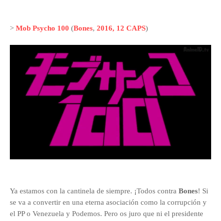
>
Mob Psycho 100
(
Bones
,
2016, 12 CAPS
)
Ya estamos con la cantinela de siempre. ¡Todos contra
Bones
! Si
se va a convertir en una eterna asociación como la corrupción y
el PP o Venezuela y Podemos. Pero os juro que ni el presidente