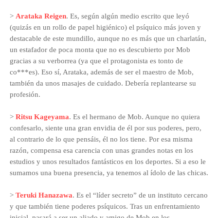
>
Arataka Reigen
. Es, según algún medio escrito que leyó
(quizás en un rollo de papel higiénico) el psíquico más joven y
destacable de este mundillo, aunque no es más que un charlatán,
un estafador de poca monta que no es descubierto por Mob
gracias a su verborrea (ya que el protagonista es tonto de
co***es). Eso sí, Arataka, además de ser el maestro de Mob,
también da unos masajes de cuidado. Debería replantearse su
profesión.
>
Ritsu Kageyama
. Es el hermano de Mob. Aunque no quiera
confesarlo, siente una gran envidia de él por sus poderes, pero,
al contrario de lo que pensáis, él no los tiene. Por esa misma
razón, compensa esa carencia con unas grandes notas en los
estudios y unos resultados fantásticos en los deportes. Si a eso le
sumamos una buena presencia, ya tenemos al ídolo de las chicas.
>
Teruki Hanazawa
. Es el “líder secreto” de un instituto cercano
y que también tiene poderes psíquicos. Tras un enfrentamiento
inicial, pasará a ser un aliado y amigo de Mob en los