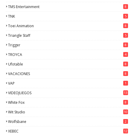
TMS Entertainment
8
TNK
5
Toei Animation
8
Triangle Staff
5
Trigger
8
TROYCA
4
Ufotable
8
VACACIONES
8
VAP
1
VIDEOJUEGOS
13
White Fox
8
Wit Studio
10
Wolfsbane
2
XEBEC
12