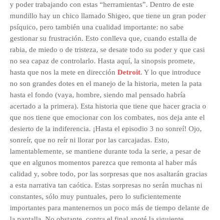
y poder trabajando con estas “herramientas”. Dentro de este
mundillo hay un chico llamado Shigeo, que tiene un gran poder
psíquico, pero también una cualidad importante: no sabe
gestionar su frustración. Esto conlleva que, cuando estalla de
rabia, de miedo o de tristeza, se desate todo su poder y que casi
no sea capaz de controlarlo. Hasta aquí, la sinopsis promete,
hasta que nos la mete en dirección
Detroit
. Y lo que introduce
no son grandes dotes en el manejo de la historia, meten la pata
hasta el fondo (vaya, hombre, siendo mal pensado habría
acertado a la primera). Esta historia que tiene que hacer gracia o
que nos tiene que emocionar con los combates, nos deja ante el
desierto de la indiferencia. ¡Hasta el episodio 3 no sonreí! Ojo,
sonreír, que no reír ni llorar por las carcajadas. Esto,
lamentablemente, se mantiene durante toda la serie, a pesar de
que en algunos momentos parezca que remonta al haber más
calidad y, sobre todo, por las sorpresas que nos asaltarán gracias
a esta narrativa tan caótica. Estas sorpresas no serán muchas ni
constantes, sólo muy puntuales, pero lo suficientemente
importantes para mantenernos un poco más de tiempo delante de
la pantalla. No obstante, contra el final anoté la siguiente