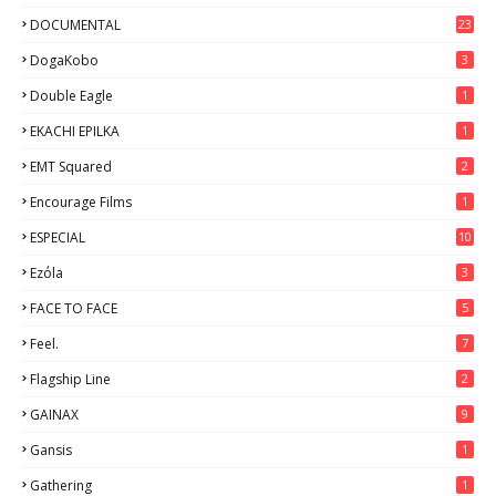
DOCUMENTAL
23
DogaKobo
3
Double Eagle
1
EKACHI EPILKA
1
EMT Squared
2
Encourage Films
1
ESPECIAL
10
7
Ezόla
3
FACE TO FACE
5
Feel.
7
Flagship Line
2
GAINAX
9
Gansis
1
Gathering
1