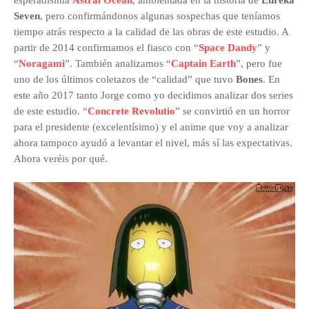
esperadísima
Astral Ocean
, ambientada en la historia de
Eureka
Seven
, pero confirmándonos algunas sospechas que teníamos
tiempo atrás respecto a la calidad de las obras de este estudio. A
partir de 2014 confirmamos el fiasco con “
Space Dandy
” y
“
Noragami
”. También analizamos “
Captain Earth
”, pero fue
uno de los últimos coletazos de “calidad” que tuvo
Bones
. En
este año 2017 tanto Jorge como yo decidimos analizar dos series
de este estudio. “
Concrete Revolutio
” se convirtió en un horror
para el presidente (excelentísimo) y el anime que voy a analizar
ahora tampoco ayudó a levantar el nivel, más sí las expectativas.
Ahora veréis por qué.