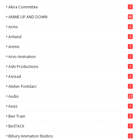
Akira Committee
1
ANIME UP AND DOWN
48
6
Arms
6
Artland
5
Artmic
1
Arvo Animation
1
Ashi Productions
1
Asread
2
Atelier Pontdarc
1
Audio
23
Axsiz
1
Bee Train
2
BeSTACK
1
Bibury Animation Studios
2