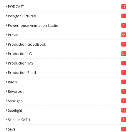
PODCAST
17
Polygon Pictures
1
Powerhouse Animation Studio
1
Previo
53
9
Production GoodBook
1
Production I.G
24
Production IMS
3
Production Reed
1
Radix
3
Revoroot
1
Sanzigen
8
Satelight
12
Science SARU
3
Seva
1