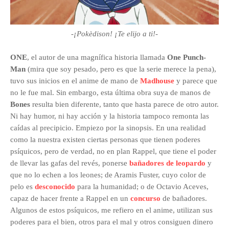
-¡Pokèdison! ¡Te elijo a ti!-
ONE
, el autor de una magnífica historia llamada
One Punch-
Man
(mira que soy pesado, pero es que la serie merece la pena),
tuvo sus inicios en el anime de mano de
Madhouse
y parece que
no le fue mal. Sin embargo, esta última obra suya de manos de
Bones
resulta bien diferente, tanto que hasta parece de otro autor.
Ni hay humor, ni hay acción y la historia tampoco remonta las
caídas al precipicio. Empiezo por la sinopsis. En una realidad
como la nuestra existen ciertas personas que tienen poderes
psíquicos, pero de verdad, no en plan Rappel, que tiene el poder
de llevar las gafas del revés, ponerse
bañadores de leopardo
y
que no lo echen a los leones; de Aramis Fuster, cuyo color de
pelo es
desconocido
para la humanidad; o de Octavio Aceves,
capaz de hacer frente a Rappel en un
concurso
de bañadores.
Algunos de estos psíquicos, me refiero en el anime, utilizan sus
poderes para el bien, otros para el mal y otros consiguen dinero