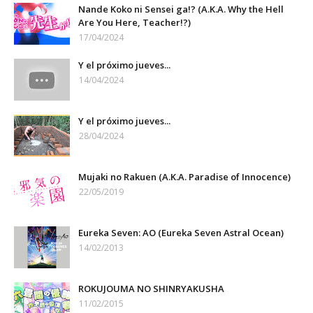
Nande Koko ni Sensei ga!? (A.K.A. Why the Hell
Are You Here, Teacher!?)
17/04/2024
Y el próximo jueves...
14/04/2024
Y el próximo jueves...
28/04/2024
Mujaki no Rakuen (A.K.A. Paradise of Innocence)
22/05/2019
Eureka Seven: AO (Eureka Seven Astral Ocean)
14/02/2013
ROKUJOUMA NO SHINRYAKUSHA
11/02/2015