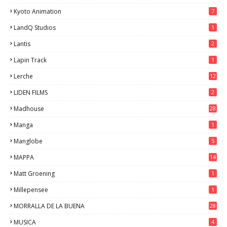
Kyoto Animation
7
LandQ Studios
1
Lantis
2
Lapin Track
1
Lerche
12
LIDEN FILMS
2
Madhouse
28
Manga
1
Manglobe
5
MAPPA
14
Matt Groening
1
Millepensee
1
MORRALLA DE LA BUENA
28
MUSICA
4