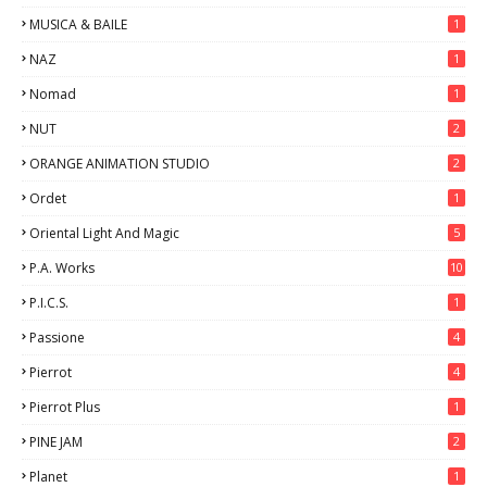
MUSICA & BAILE
1
NAZ
1
Nomad
1
NUT
2
ORANGE ANIMATION STUDIO
2
Ordet
1
Oriental Light And Magic
5
P.A. Works
10
P.I.C.S.
1
Passione
4
Pierrot
4
Pierrot Plus
1
PINE JAM
2
Planet
1