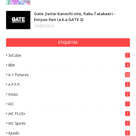
Gate: Jieitai Kanochi nite, Kaku Tatakaeri -
Enryuu-hen (a.k.a GATE 2)
15/05/2019
ETIQUETAS
3xCube
2
8Bit
4
A-1 Pictures
28
A.P.P.P.
2
Actas
2
AIC
7
AIC PLUS+
1
AIC Spirits
2
Ajiado
2