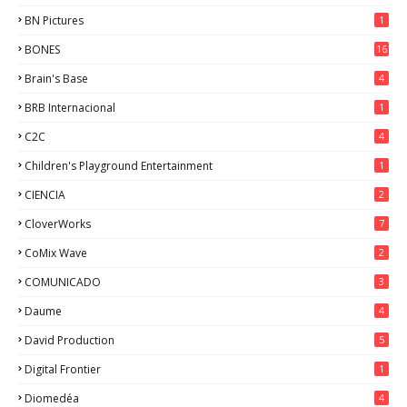
BN Pictures
1
BONES
16
Brain's Base
4
BRB Internacional
1
C2C
4
Children's Playground Entertainment
1
CIENCIA
2
CloverWorks
7
CoMix Wave
2
COMUNICADO
3
Daume
4
David Production
5
Digital Frontier
1
Diomedéa
4