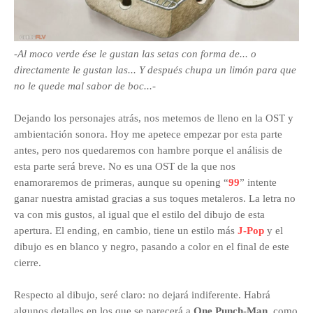
-Al moco verde ése le gustan las setas con forma de... o
directamente le gustan las... Y después chupa un limón para que
no le quede mal sabor de boc...-
Dejando los personajes atrás, nos metemos de lleno en la OST y
ambientación sonora. Hoy me apetece empezar por esta parte
antes, pero nos quedaremos con hambre porque el análisis de
esta parte será breve. No es una OST de la que nos
enamoraremos de primeras, aunque su opening “
99
” intente
ganar nuestra amistad gracias a sus toques metaleros. La letra no
va con mis gustos, al igual que el estilo del dibujo de esta
apertura. El ending, en cambio, tiene un estilo más
J-Pop
y el
dibujo es en blanco y negro, pasando a color en el final de este
cierre.
Respecto al dibujo, seré claro: no dejará indiferente. Habrá
algunos detalles en los que se parecerá a
One Punch-Man
, como