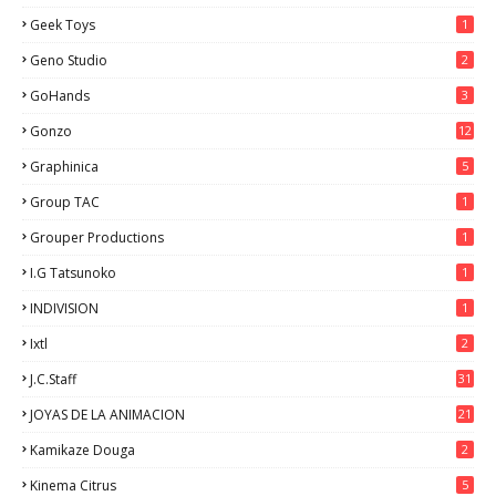
Geek Toys
1
Geno Studio
2
GoHands
3
Gonzo
12
Graphinica
5
Group TAC
1
Grouper Productions
1
I.G Tatsunoko
1
INDIVISION
1
Ixtl
2
J.C.Staff
31
JOYAS DE LA ANIMACION
21
Kamikaze Douga
2
Kinema Citrus
5