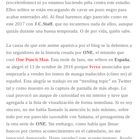
(excelentísimo) ni yo estamos haciendo piña contra este estudio.
Ellos solitos se están encargando de cavar un pozo negro para
acabar enterrados ahí. Al final haremos algo parecido como en
este 2017 con
J.C.Staff
, que no tocaremos nada de ellos, aunque
quizás durante una buena temporada. O de por vida, quién sabe.
La causa de que este anime aparezca por el blog se la debemos a
los seguidores de la historia creada por
ONE
, el mismito que
creó
One Punch Man
. Esta mole de fans, me refiero en
España
,
se alegró el 13 de octubre de 2016 porque
Ivrea
anunciaba que
empezaría a vender los tomos de manga traducidos (cómo no) al
español. Esta alegría se tradujo en un “trending topic” en Twitter
tal y como muestro en la captura de pantalla de más abajo. Lo
cual provocó un ataque de curiosidad en mi interior y tuve que
agregarla a la lista de visualización de forma inmediata. Si os soy
sincero, no me había llamado la atención lo más mínimo, sobre
todo por ese parecido razonable con Saitama, el protagonista de
la otra serie de
ONE
. Sin embargo, como había que llenar
huecos por ciertos acontecimientos en el calendario, no me
preocupó demasiado. Hasta agradecí este acontecimiento. Ayuda